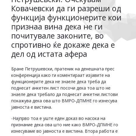
Ковачевски да ги разреши од
функција функционерите кои
признаа вина дека не ги
почитувале законите, во
спротивно ќе докаже дека е
дел од истата афера
Бране Петрушевски, пратеник на денешната прес
конференција како ги коментираат изјавите на
функционерите дека не знаеле дека треба да
поднесат анкетен лист посочи дека тоа што не
знаеле дека требало да поднесат анкетни листови
покажува дека ова што ВМРО-ДПМНЕ го изнесува
јавноста е вистина.
-Најпрво тоа е уште еден доказ во насока на
признание дека ова што ние како ВМРО-ДПМНЕ го
изнесуваме во јавноста е вистина. Втора работа е