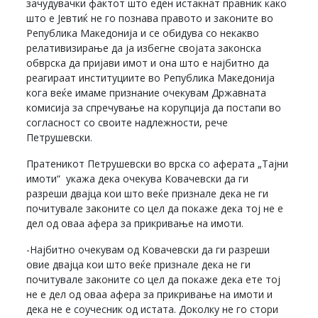
зачудувачки фактот што еден истакнат правник како
што е Јевтиќ не го познава правото и законите во
Република Македонија и се обидува со некакво
релативизирање да ја избегне својата законска
обврска да пријави имот и она што е најбитно да
реагираат институциите во Република Македонија
кога веќе имаме признание очекувам Државната
комисија за спречување на корупција да постапи во
согласност со своите надлежности, рече
Петрушевски.
Пратеникот Петрушевски во врска со аферата „Тајни
имоти“ укажа дека очекува Ковачевски да ги
разреши двајца кои што веќе признале дека не ги
почитувале законите со цел да покаже дека тој не е
дел од оваа афера за прикривање на имоти.
-Најбитно очекувам од Ковачевски да ги разреши
овие двајца кои што веќе признале дека не ги
почитувале законите со цел да покаже дека ете тој
не е дел од оваа афера за прикривање на имоти и
дека не е соучесник од истата. Доколку не го стори