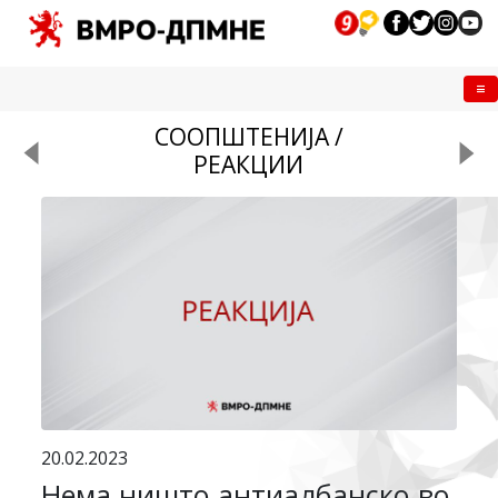
Me
СООПШТЕНИЈА /
РЕАКЦИИ
20.02.2023
Нема ништо антиалбанско во