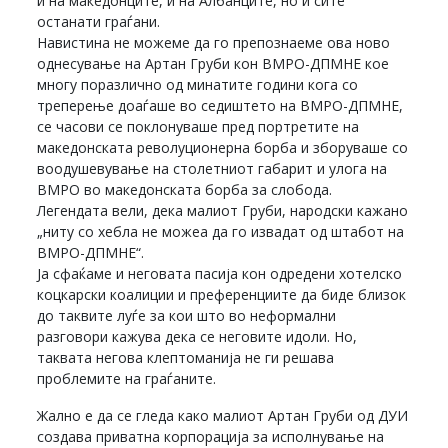
и на македонците, и на Албанците, но и сите
останати граѓани.
Навистина не можеме да го препознаеме ова ново
однесување на Артан Груби кон ВМРО-ДПМНЕ кое
многу поразлично од минатите години кога со
треперење доаѓаше во седиштето на ВМРО-ДПМНЕ,
се часови се поклонуваше пред портретите на
македонската револуционерна борба и зборуваше со
воодушевување на столетниот габарит и улога на
ВМРО во македонската борба за слобода.
Легендата вели, дека малиот Груби, народски кажано
„ниту со хебла не можеа да го извадат од штабот на
ВМРО-ДПМНЕ“.
Ја сфаќаме и неговата пасија кон одредени хотелско
коцкарски коалиции и преференциите да биде близок
до таквите луѓе за кои што во неформални
разговори кажува дека се неговите идоли. Но,
таквата негова клептоманија не ги решава
проблемите на граѓаните.
Жално е да се гледа како малиот Артан Груби од ДУИ
создава приватна корпорација за исполнување на