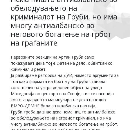
обелодувањето на
криминалот на Груби, но има
многу антиалбанско во
неговото богатење на грбот
на граѓаните
Нервозните реакции на Артан Груби само
покажуваат дека тој е фатен на дело, обвиткан со
криминал и рекет.
Ја разбираме реторика на ДУИ, наместо аргументи за
тоа како фирмата на брат му на Груби станала
сопственик на ултра деловен објект на улица
Македонија во центарот на Скопје, тие се насочија
кон стандардното манипулирање дека наводно
ВМРО-ДПМНЕ била антиалбанска партија.
Груби треба да знае дека нема ништо антиалбанско
во обелодувањето на неговиот криминал, но има
многу антиалбанско во неговото богатење на грбот,