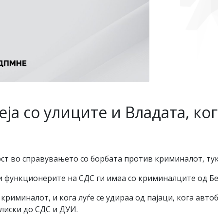
а со улиците и Владата, ког
рст во справувањето со борбата против криминалот, тук
и функционерите на СДС ги имаа со криминалците од Бел
криминалот, и кога луѓе се удираа од пајаци, кога авто
блиски до СДС и ДУИ.