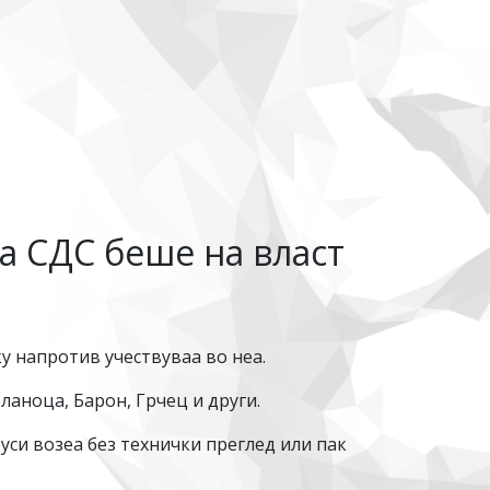
а СДС беше на власт
у напротив учествуваа во неа.
аноца, Барон, Грчец и други.
буси возеа без технички преглед или пак