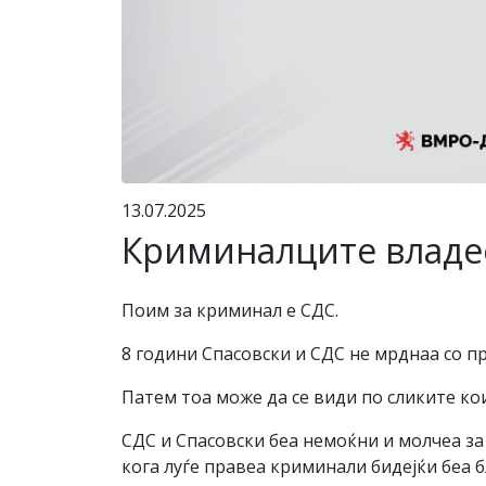
13.07.2025
Криминалците владееј
Поим за криминал е СДС.
8 години Спасовски и СДС не мрднаа со п
Патем тоа може да се види по сликите ко
СДС и Спасовски беа немоќни и молчеа за 
кога луѓе правеа криминали бидејќи беа 