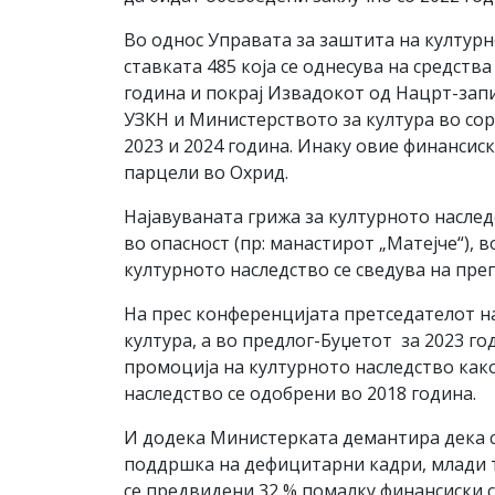
Во однос Управата за заштита на културн
ставката 485 која се однесува на средств
година и покрај Извадокот од Нацрт-запи
УЗКН и Министерството за култура во сор
2023 и 2024 година. Инаку овие финансиск
парцели во Охрид.
Најавуваната грижа за културното наслед
во опасност (пр: манастирот „Матејче“), 
културното наследство се сведува на пре
На прес конференцијата претседателот н
култура, а во предлог-Буџетот за 2023 г
промоција на културното наследство како
наследство се одобрени во 2018 година.
И додека Министерката демантира дека с
поддршка на дефицитарни кадри, млади т
се предвидени 32 % помалку финансиски с