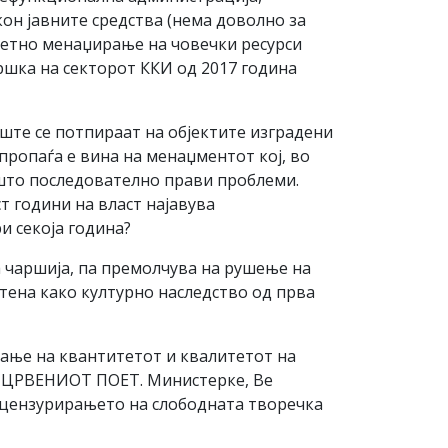
он јавните средства (нема доволно за
дветно менаџирање на човечки ресурси
ршка на секторот ККИ од 2017 година
ште се потпираат на објектите изградени
пропаѓа е вина на менаџментот кој, во
е што последователно прави проблеми.
т години на власт најавува
и секоја година?
а чаршија, па премолчува на рушење на
итена како културно наследство од прва
ање на квантитетот и квалитетот на
та ЦРВЕНИОТ ПОЕТ. Министерке, Ве
 цензурирањето на слободната творечка