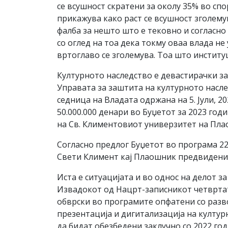
се всушност скратени за околу 35% во спо
прикажува како раст се всушност зголему
фалба за нешто што е тековно и согласно
со оглед на тоа дека токму оваа влада не 
вртоглаво се зголемува. Тоа што институц
Културното наследство е девастирачки зап
Управата за заштита на културното насл
седница на Владата одржана на 5. Јули, 2
50.000.000 денари во Буџетот за 2023 год
на Св. Климентовиот универзитет на Пла
Согласно предлог Буџетот во програма 22,
Свети Климент кај Плаошник предвидени с
Иста е ситуацијата и во однос на делот з
Извадокот од Нацрт-записникот четвртата
обврски во програмите опфатени со разв
презентација и дигитализација на култур
да бидат обезбедени заклучно со 2022 годи