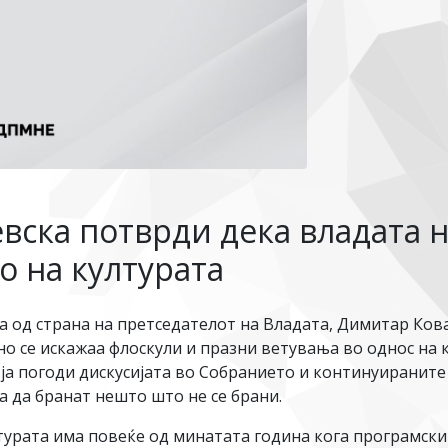
евска потврди дека владата 
о на културата
 од страна на претседателот на Владата, Димитар Кова
о се искажаа флоскули и празни ветувања во однос на к
 ја погоди дискусијата во Собранието и континуираните
 да бранат нешто што не се брани.
турата има повеќе од минатата година кога програмскит