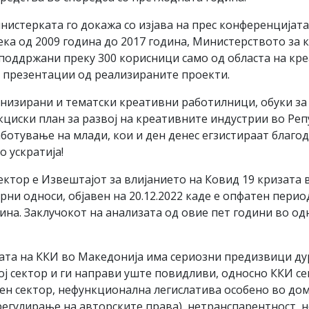
истерката го докажа со изјава на прес конференцијата
ека од 2009 година до 2017 година, Министерството за 
а поддржани преку 300 корисници само од областа на кр
и презентации од реализираните проекти.
низирани и тематски креативни работилници, обуки за
акциски план за развој на креативните индустрии во Ре
аботување на млади, кои и ден денес егзистираат благо
 ускратија!
сектор е Извештајот за влијанието на Ковид 19 кризата 
ни односи, објавен на 20.12.2022 каде е опфатен перио
дина. Заклучокот на анализата од овие пет години во о
ата на ККИ во Македонија има сериозни предизвици дур
ој сектор и ги направи уште повидливи, односно ККИ сек
урен сектор, нефункционална легислатива особено во д
егулирање на авторските права), нетранспарентност, 