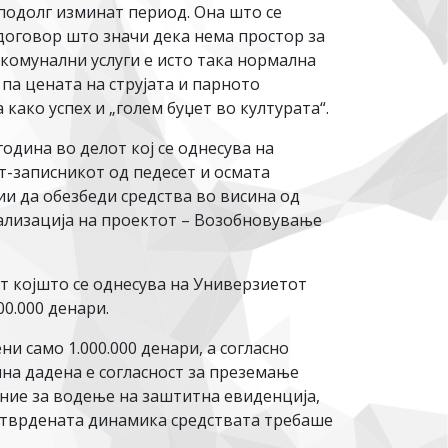
 подолг изминат период. Она што се
договор што значи дека нема простор за
 комунални услуги е исто така нормална
 па цената на струјата и парното
како успех и „голем буџет во културата“.
одина во делот кој се однесува на
-записникот од педесет и осмата
ии да обезбеди средства во висина од
реализација на проектот – Возобновување
от којшто се однесува на Универзиетот
0.000 денари.
ни само 1.000.000 денари, а согласно
ина дадена е согласност за преземање
ение за водење на заштитна евиденција,
о утврдената динамика средствата требаше