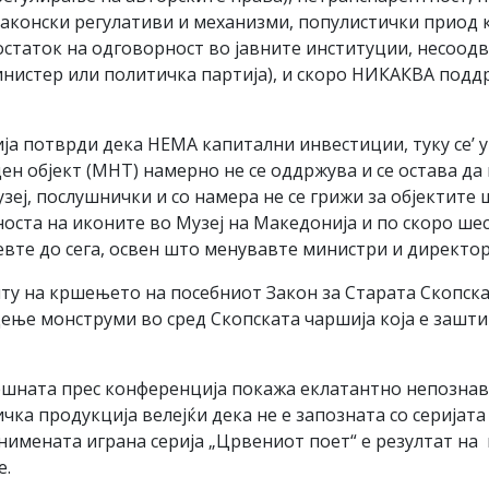
аконски регулативи и механизми, популистички приод к
недостаток на одговорност во јавните институции, несоо
инистер или политичка партија), и скоро НИКАКВА подд
а потврди дека НЕМА капитални инвестиции, туку се’ у
 објект (МНТ) намерно не се оддржува и се остава да 
узеј, послушнички и со намера не се грижи за објектит
оста на иконите во Музеј на Македонија и по скоро шес
евте до сега, освен што менувавте министри и директор
иту на кршењето на посебниот Закон за Старата Скопск
адење монструми во сред Скопската чаршија која е зашт
нешната прес конференција покажа еклатантно непознав
чка продукција велејќи дека не е запозната со серија
имената играна серија „Црвениот поет“ е резултат на
е.