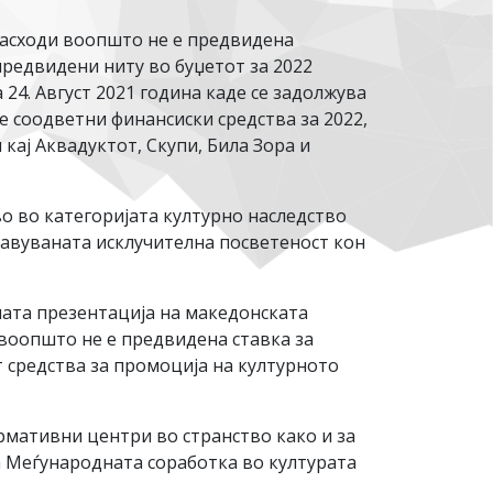
 расходи воопшто не е предвидена
 предвидени ниту во буџетот за 2022
24. Август 2021 година каде се задолжува
 соодветни финансиски средства за 2022,
 кај Аквадуктот, Скупи, Била Зора и
о во категоријата културно наследство
ајавуваната исклучителна посветеност кон
ната презентација на македонската
 воопшто не е предвидена ставка за
 средства за промоција на културното
рмативни центри во странство како и за
а Меѓународната соработка во културата