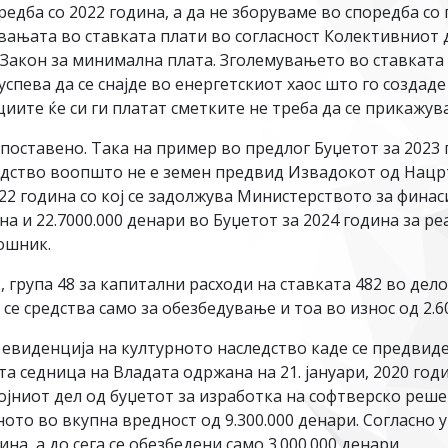
редба со 2022 година, а да не зборуваме во споредба со
вањата во ставката плати во согласност Колективниот 
 Закон за минимална плата. Зголемувањето во ставката
успева да се снајде во енергетскиот хаос што го создаде
иите ќе си ги платат сметките не треба да се прикажува 
оставено. Така на пример во предлог Буџетот за 2023 г
едство воопшто не е земен предвид Извадокот од Нацрт
022 година со кој се задолжува Министерството за финас
ина и 22.7000.000 денари во Буџетот за 2024 година за 
ошник.
 група 48 за капитални расходи на ставката 482 во дел
е средства само за обезбедување и тоа во износ од 2.60
а евиденција на културното наследство каде се предвиде
 седница на Владата одржана на 21. јануари, 2020 год
ојниот дел од буџетот за изработка на софтверско реш
ното во вкупна вредност од 9.300.000 денари. Согласн
на, а до сега се обезбедени само 3.000.000 денари.