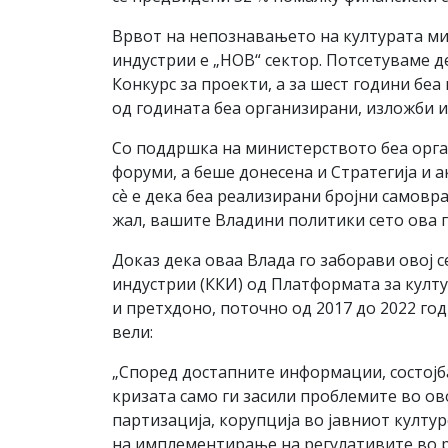
Врвот на непознавањето на културата мин
индустрии е „НОВ“ сектор. Потсетуваме д
Конкурс за проекти, а за шест години бе
од годината беа организирани, изложби 
Со поддршка на министерството беа орга
форуми, а беше донесена и Стратегија и 
сѐ е дека беа реализирани бројни самовр
жал, вашите Владини политики сето ова го
Доказ дека оваа Влада го заборави овој 
индустрии (ККИ) од Платформата за култур
и претхдоно, поточно од 2017 до 2022 го
вели:
„Според достапните информации, состојб
кризата само ги засили проблемите во ов
партизација, корупција во јавниот култ
на имплементирање на регулативите во р