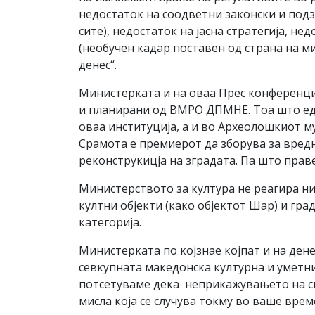
недостаток на соодветни законски и подз
сите), недостаток на јасна стратегија, 
(необучен кадар поставен од страна на м
денес“.
Министерката и на оваа Прес конференциј
и планирани од ВМРО ДПМНЕ. Тоа што еден
оваа институција, а и во Археолошкиот м
Срамота е премиерот да зборува за вредн
реконструкицја на зградата. Па што прав
Министерството за култура не реагира н
култни објекти (како објектот Шар) и гр
категорија.
Министерката по којзнае којпат и на де
севкупната македонска културна и уметни
потсетуваме дека неприкажувањето на сн
мисла која се случува токму во ваше врем