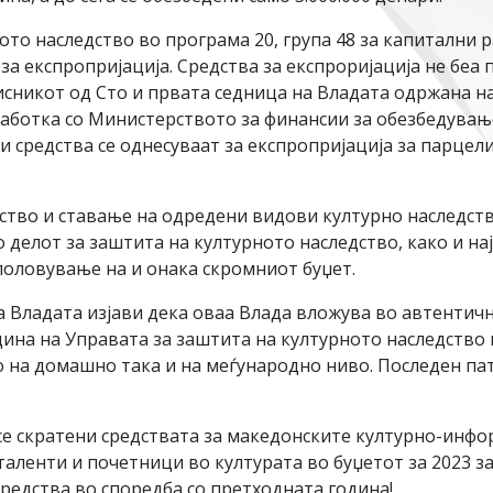
ото наследство во програма 20, група 48 за капитални
а за експропријација. Средства за експроријација не беа
сникот од Сто и првата седница на Владата одржана на 
аботка со Министерството за финансии за обезбедување
и средства се однесуваат за експропријација за парцели
ство и ставање на одредени видови културно наследств
во делот за заштита на културното наследство, како и н
половување на и онака скромниот буџет.
а Владата изјави дека оваа Влада вложува во автентич
одина на Управата за заштита на културното наследство
 на домашно така и на меѓународно ниво. Последен пат
е скратени средствата за македонските културно-инфо
аленти и почетници во културата во буџетот за 2023 з
редства во споредба со претходната година!