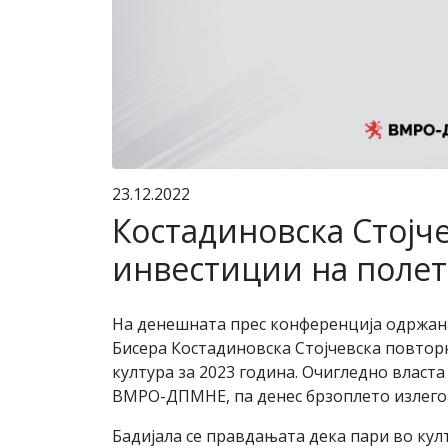
23.12.2022
Костадиновска Стојч
инвестиции на полет
На денешната прес конференција одржана
Бисера Костадиновска Стојчевска повторн
култура за 2023 година. Очигледно власта
ВМРО-ДПМНЕ, па денес брзоплето излегоа
Бадијала се правдањата дека пари во кул