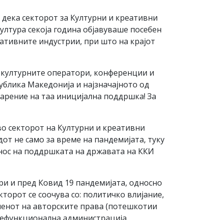
 дека секторот за Културни и креативни
култура секоја година објавуваше посебен
еативните индустрии, при што на крајот
 културните оператори, конференции и
публика Македонија и најзначајното од
дарение на таа иницијална поддршка! За
во секторот на Културни и креативни
дот не само за време на пандемијата, туку
днос на поддршката на државата на ККИ
и и пред Ковид 19 пандемијата, односно
торот се соочува со: политичко влијание,
оменот на авторските права (потешкотии
нефункционална администрација,