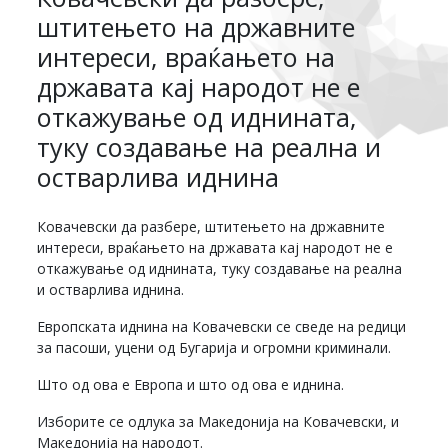
штитењето на државните
интереси, враќањето на
државата кај народот не е
откажување од иднината,
туку создавање на реална и
остварлива иднина
Ковачевски да разбере, штитењето на државните
интереси, враќањето на државата кај народот не е
откажување од иднината, туку создавање на реална
и остварлива иднина.
Европската иднина на Ковачевски се сведе на редици
за пасоши, уцени од Бугарија и огромни криминали.
Што од ова е Европа и што од ова е иднина.
Изборите се одлука за Македонија на Ковачевски, и
Македонија на народот.