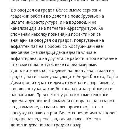
Во овој дел од градот Велес имаме сериозни
градежни работи во делот на подобрување на
целата инфраструктура, и на водовод, и на
канализација и на патната инфраструктура. Ќе
споменам неколку позначајни проекти кои се
значајни за овој дел од градот, поврзување на
асфалтен пат на Прцорек со Костурница и еве
деновиве сме сведоци дека едната улица е
асфалтирана, а на другата се работи и тоа ветување
што сме го дале тука, веќе го реализираме.
Дополнително, кога одевме на оваа лева страна на
градот, ни ги спомнуваа улиците Андон Ќосето, Ѓорѓи
Димитров и едната и другата улица ги завршивме. И
тие две ветувања кои беа значајни за граѓаните ги
направивме. Пред неколку дена имавме технички
прием, а деновиве ќе имаме и отворање на пазарот,
за да имаме еден капитален проект кој што го
заслужува нашиот град. Велес конечно има затворен
градски пазар, рече градоначалникот Колев и
дополни дека новиот градски пазар,