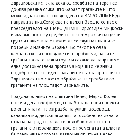
Здравковски истакна дека од средбите на терен се
добива реална слика што бараат граѓаните и што
може идната власт предводена од ВМРО-ДПМНЕ да
направи за нив.Секој еден е важен. Заедно со нас е
претседателот на ВМРО-ДПМНЕ, Христијан Мицкоски
и имавме неколку средби со неколку различни целни
групи и навистина е важно да се слушнат нивните
потреби и нивните барања. Во текот на оваа
кампања ќе ги согледаме сите проблеми, на сите
граѓани, на сите целни групи и сакаме да направиме
една достоинствена програма која што ќе значи
подобро за секој еден граѓанин, истакна пратеникот
Здравковски во своето обраќање на средбата со
граѓаните на плоштадот Варналиите.
Градоначалникот на општина Велес, Марко Колев
посочи дека секој месец се работи на нови проекти
во општината, на изградба на улици, водоводи,
канализации, детски игралишта, особено на левата
страна на градот, за да се подобри животот на
граѓаните и порача дека после промената на власта
ќе следи уште поголем развој на општина Велес.