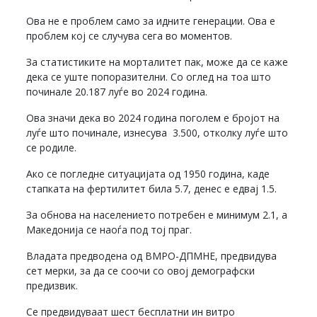
Ова не е проблем само за идните генерации. Ова е
проблем кој се случува сега во моментов.
За статистиките на морталитет пак, може да се каже
дека се уште попоразителни. Со оглед на тоа што
починале 20.187 луѓе во 2024 година.
Ова значи дека во 2024 година поголем е бројот на
луѓе што починале, изнесува 3.500, отколку луѓе што
се родиле.
Ако се погледне ситуацијата од 1950 година, каде
стапката на фертилитет била 5.7, денес е едвај 1.5.
За обнова на населението потребен е минимум 2.1, а
Македонија се наоѓа под тој праг.
Владата предводена од ВМРО-ДПМНЕ, предвидува
сет мерки, за да се соочи со овој демографски
предизвик.
Се предвидуваат шест бесплатни ин витро