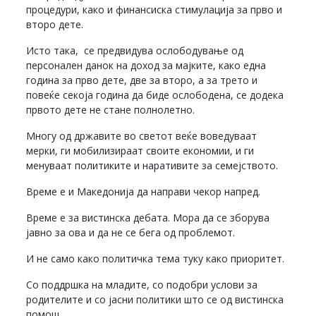
процедури, како и финансиска стимулација за прво и
второ дете.
Исто така, се предвидува ослободување од
персонален данок на доход за мајките, како една
година за прво дете, две за второ, а за трето и
повеќе секоја година да биде ослободена, се додека
првото дете не стане полнолетно.
Многу од државите во светот веќе воведуваат
мерки, ги мобилизираат своите економии, и ги
менуваат политиките и наративите за семејството.
Време е и Македонија да направи чекор напред.
Време е за вистинска дебата. Мора да се зборува
јавно за ова и да не се бега од проблемот.
И не само како политичка тема туку како приоритет.
Со поддршка на младите, со подобри услови за
родителите и со јасни политики што се од вистинска
помош.