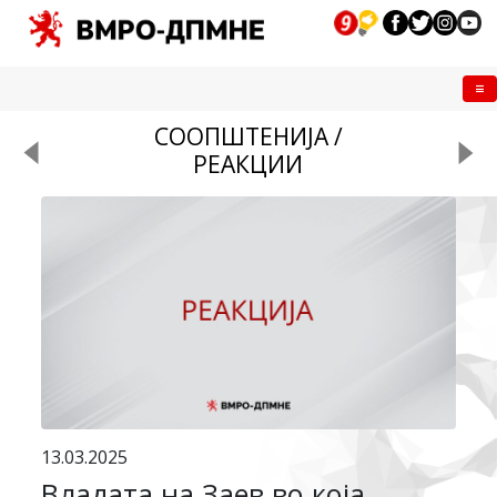
Me
СООПШТЕНИЈА /
РЕАКЦИИ
13.03.2025
Владата на Заев во која