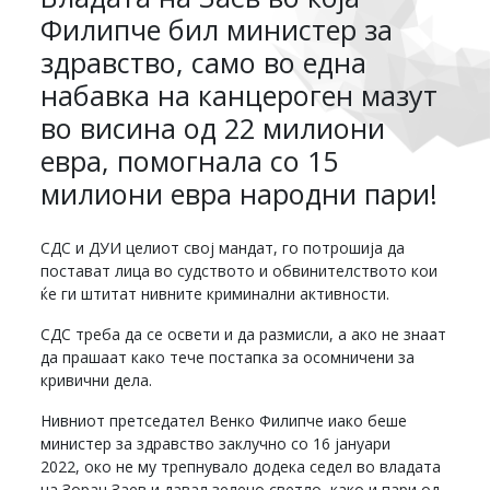
Филипче бил министер за
здравство, само во една
набавка на канцероген мазут
во висина од 22 милиони
евра, помогнала со 15
милиони евра народни пари!
СДС и ДУИ целиот свој мандат, го потрошија да
постават лица во судството и обвинителството кои
ќе ги штитат нивните криминални активности.
СДС треба да се освети и да размисли, а ако не знаат
да прашаат како тече постапка за осомничени за
кривични дела.
Нивниот претседател Венко Филипче иако беше
министер за здравство заклучно со 16 јануари
2022, око не му трепнувало додека седел во владата
на Зоран Заев и давал зелено светлo, како и пари од