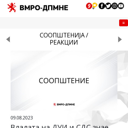
Me
СООПШТЕНИЈА /
РЕАКЦИИ
09.08.2023
Владата на ДУИ и СДС знае