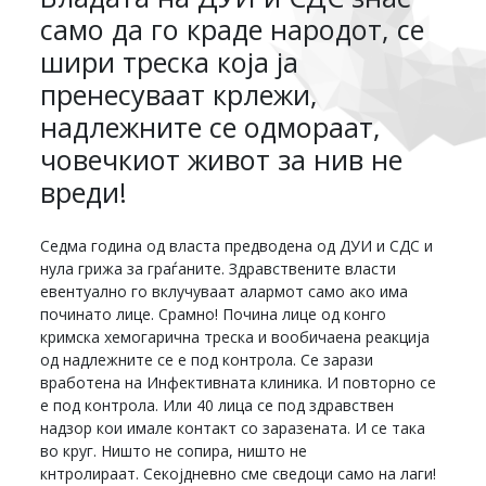
само да го краде народот, се
шири треска која ја
пренесуваат крлежи,
надлежните се одмораат,
човечкиот живот за нив не
вреди!
Седма година од власта предводена од ДУИ и СДС и
нула грижа за граѓаните. Здравствените власти
евентуално го вклучуваат алармот само ако има
починато лице. Срамно! Почина лице од конго
кримска хемогарична треска и вообичаена реакција
од надлежните се е под контрола. Се зарази
вработена на Инфективната клиника. И повторно се
е под контрола. Или 40 лица се под здравствен
надзор кои имале контакт со заразената. И се така
во круг. Ништо не сопира, ништо не
кнтролираат. Секојдневно сме сведоци само на лаги!