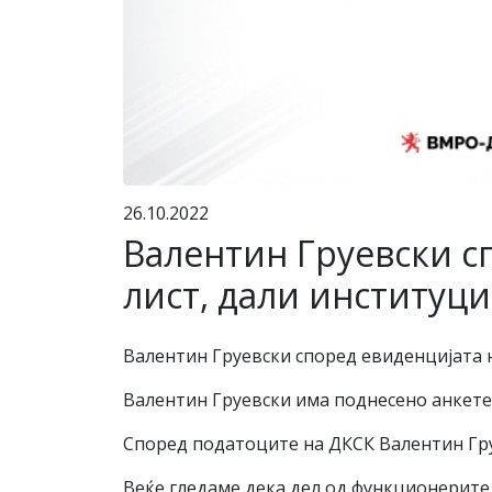
26.10.2022
Валентин Груевски с
лист, дали институци
Валентин Груевски според евиденцијата н
Валентин Груевски има поднесено анкетен
Според податоците на ДКСК Валентин Груе
Веќе гледаме дека дел од функционерите 