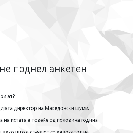
 не поднел анкетен
ријат?
цијата директор на Македонски шуми.
а на истата е повеќе од половина година.
 како што е случајот со адвокатот на