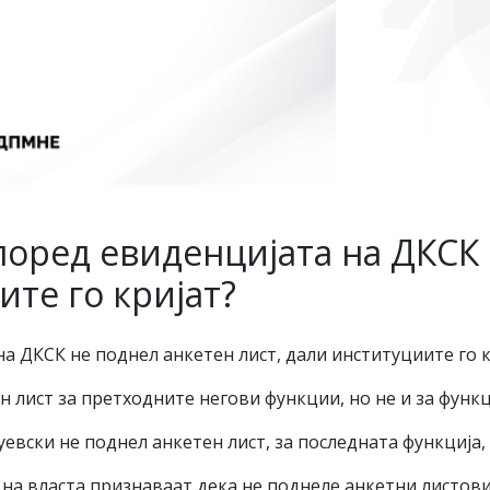
поред евиденцијата на ДКСК
ите го кријат?
а ДКСК не поднел анкетен лист, дали институциите го к
 лист за претходните негови функции, но не и за функ
вски не поднел анкетен лист, за последната функција, 
на власта признаваат дека не поднеле анкетни листови,