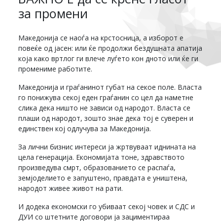
за промени
Македонија се наоѓа на крстосница, а изборот е
повеќе од јасен: или ќе продолжи бездушната апатија
која како вртлог ги влече луѓето кон дното или ќе ги
промениме работите.
Македонија и граѓанинот губат на секое поле. Власта
го понижува секој еден граѓанин со цел да наметне
слика дека ништо не зависи од народот. Власта се
плаши од народот, зошто знае дека тој е суверен и
единствен кој одлучува за Македонија.
За лични бизнис интереси ја жртвуваат иднината на
цела генерација. Економијата тоне, здравството
произведува смрт, образованието се распаѓа,
земјоделието е запуштено, правдата е уништена,
народот живее живот на рати.
И додека економски го убиваат секој човек и СДС и
ДУИ со штетните договори ја зациментираа