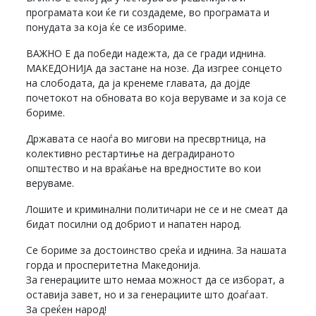
програмата кои ќе ги создадеме, во програмата и
понудата за која ќе се избориме.
ВАЖНО Е да победи надежта, да се гради иднина.
МАКЕДОНИЈА да застане на нозе. Да изгрее сонцето
на слободата, да ја кренеме главата, да дојде
почетокот на обновата во која веруваме и за која се
бориме.
Државата се наоѓа во мигови на пресвртница, на
колективно рестартиње на деградираното
општество и на враќање на вредностите во кои
веруваме.
Лошите и криминални политичари не се и не смеат да
бидат посилни од добриот и напатен народ.
Се бориме за достоинство среќа и иднина. За нашата
горда и просперитетна Македонија.
За генерациите што немаа можност да се изборат, а
оставија завет, но и за генерациите што доаѓаат.
За среќен народ!