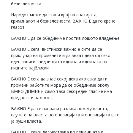
безизлезноста.
Народот може да стави крај на апатијата,
криминалот и безизлезноста. ВАЖНО Е да го крене
гласот.
ВАЖНО Е да се обединиме против лошото владеење!
ВАЖНО Е сега, вистински важно е сите да се
приклучар на промените и да знаат дека од секој
еден зависи заедничката иднина и иднината на
нивните најблиски.
ВАЖНО Е сега да знае секој дека ако сака да ги
промени работите мора да се обединиме околу
ВМРО ДПМНЕ и само така секој еден глас ќе има
вредност и важност.
ВАЖНО Е да се направи разлика помеѓу власта,
слугите на власта во опозицијата и опозицијата што
ја руши власта.
ВАЖНО Е секој да учествува во решенијата и