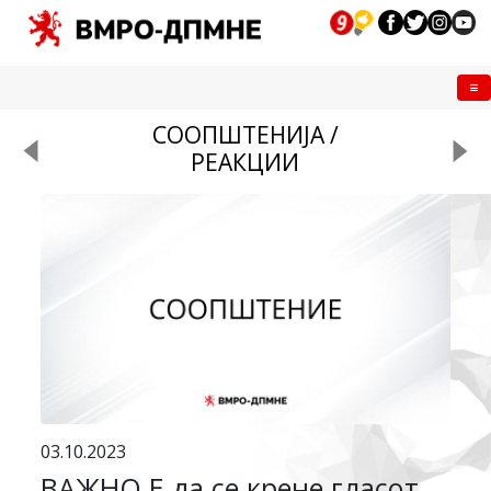
Me
СООПШТЕНИЈА /
РЕАКЦИИ
03.10.2023
ВАЖНО Е да се крене гласот