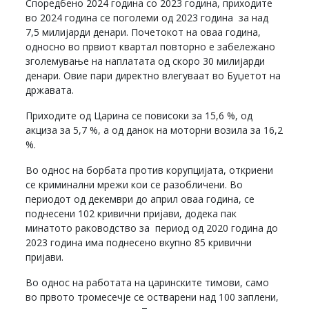
Споредбено 2024 година со 2023 година, приходите
во 2024 година се поголеми од 2023 година за над
7,5 милијарди денари. Почетокот на оваа година,
односно во првиот квартал повторно е забележано
зголемување на наплатата од скоро 30 милијарди
денари. Овие пари директно влегуваат во Буџетот на
државата.
Приходите од Царина се повисоки за 15,6 %, од
акциза за 5,7 %, а од данок на моторни возила за 16,2
%.
Во однос на борбата против корупцијата, откриени
се криминални мрежи кои се разобличени. Во
периодот од декември до април оваа година, се
поднесени 102 кривични пријави, додека пак
минатото раководство за период од 2020 година до
2023 година има поднесено вкупно 85 кривични
пријави.
Во однос на работата на царинските тимови, само
во првото тромесечје се остварени над 100 заплени,