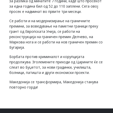
за разлика од минатите 7 години, каде што просекот
за една година бил од 52 до 110 заплени. Сега овој
просек е надминат во првите три месеци.
Се работи и на модернизирање на граничните
премини, за воведување на паметни граници преку
грант од Европската Унија, се работи на
реконструкција на граничен премин Делчево, на
Маркова нога и се работи на нов граничен премин со
Бугарија.
Борбата против криминалот и корупцијата
продолжува. Зголемените приходи од Царините ќе се
слеат во Буџетот, за нови градинки, училишта,
болници, патишта и други економски проекти.
Македонија се трансформира, Македонија станува
повторно горда!