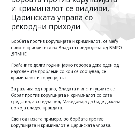
и криминалот се видливи,
Царинската управа со
рекордни приходи
Борбата против корупцијата и криминалот, се меѓу
првите приоритети на Владата предводена од ВМРО-
ДПМНЕ.
Граѓаните долги години јавно говореа дека еден од
најголемите проблеми со кои се соочуваа, се
криминалот и корупцијата.
За разлика од порано, Владата и институциите се
борат против корупцијата и криминалот со сите
средства, а со една цел, Македонија да биде држава
во која владее правдата.
Еден од низата примери, во борбата против
корупцијата и криминалот е Царинската управа.