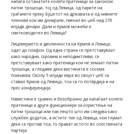
напаѓа останатите колеги пратеници за законски
патни трошоци, тој од Левица, од парите на
граѓаните преку Буџетот на државата и од нивните
членови кои им донирале, пикнал во џеб над 270
илјади денари. Дали и Крмов можеби е
сметководител во Левица?
Лицемерието и дволичноста на Крмов и Левица,
одат до плафон. Од една страна се претставуваат
како народни, скромни и неподмитливи, се
претставуваат како пратеници кои не земаат патни
трошоци, а гледаме дека вистината е сосема
поинаква. Околу 5 илјади евра во својот џеб си
ставил Крмов од Левица, тоа си го потврдија и на
прес-конференција.
Навистина е срамно и безобразно да напаѓаат колеги
пратеници и други функционери за користење на
патни трошоци или пак нешто што им следува како
службен додаток, а истите тие од Левица, кои глумат
дека се против тоа, го прават истото во сопствената
партија.