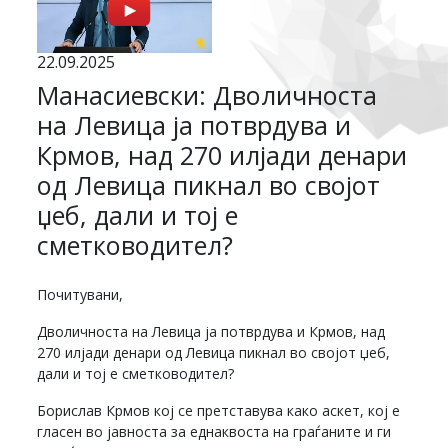
22.09.2025
Манасиевски: Дволичноста
на Левица ја потврдува и
Крмов, над 270 илјади денари
од Левица пикнал во својот
џеб, дали и тој е
сметководител?
Почитувани,
Дволичноста на Левица ја потврдува и Крмов, над
270 илјади денари од Левица пикнал во својот џеб,
дали и тој е сметководител?
Борислав Крмов кој се претставува како аскет, кој е
гласен во јавноста за еднаквоста на граѓаните и ги