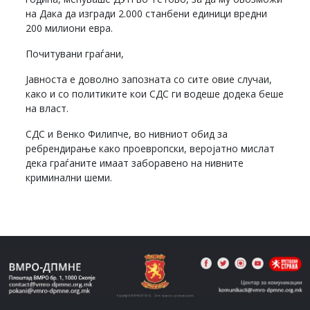
на Дака да изгради 2.000 станбени единици вредни
200 милиони евра.
Почитувани граѓани,
Јавноста е доволно запозната со сите овие случаи,
како и со политиките кои СДС ги водеше додека беше
на власт.
СДС и Венко Филипче, во нивниот обид за
ребрендирање како проевропски, веројатно мислат
дека граѓаните имаат заборавено на нивните
криминални шеми.