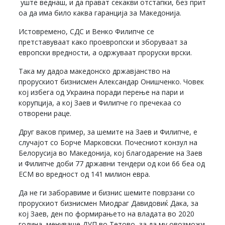
уште веднаш, и да прават секакви отстапки, без прит
оа да има било каква гаранција за Македонија.
Истовремено, СДС и Венко Филипче се
претставуваат како проевропски и зборуваат за
европски вредности, а одржуваат проруски врски.
Така му дадоа македонско државјанство на
прорускиот бизнисмен Александар Онишченко. Човек
кој избега од Украина поради перење на пари и
корупција, а кој Заев и Филипче го пречекаа со
отворени раце.
Друг ваков пример, за шемите на Заев и Филипче, е
случајот со Борче Марковски. Почесниот конзул на
Белорусија во Македонија, кој благодарение на Заев
и Филипче доби 77 државни тендери од кои 66 беа од
ЕСМ во вредност од 141 милион евра.
Да не ги заборавиме и бизнис шемите поврзани со
прорускиот бизнисмен Миодраг Давидовиќ Дака, за
кој Заев, ден по формирањето на владата во 2020
година, менуваше ДУП во Тетово, за да му овозможи