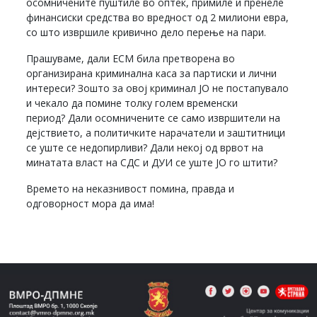
осомничените пуштиле во оптек, примиле и пренеле
финансиски средства во вредност од 2 милиони евра,
со што извршиле кривично дело перење на пари.
Прашуваме, дали ЕСМ била претворена во
организирана криминална каса за партиски и лични
интереси? Зошто за овој криминал ЈО не постапувало
и чекало да помине толку голем временски
период? Дали осомничените се само извршители на
дејствието, а политичките нарачатели и заштитници
се уште се недопирливи? Дали некој од врвот на
минатата власт на СДС и ДУИ се уште ЈО го штити?
Времето на неказнивост помина, правда и
одговорност мора да има!