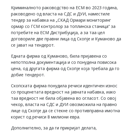
Криминалното раководство на ЕСМ во 2023 година,
раководено од власта на СДС и ДУИ, наместиле
тендер за набавка на „СКАД Ормари мониторинг
ормар со ГСМ контролор за топлинска станица“ за
потребите на ЕСМ Дистрибуција, а за таа цел
договориле две правни лица од Скопје и Куманово да
се јават на тендерот.
Едната фирма од Куманово, била пријавена со
непотполна документација и со понудена повисока
цена, од другата фирма од Скопје која требала да го
добие тендерот.
Скопската фирма понудила речиси идентичен износ
со проценетата вредност на јавната набавка, иако
таа вредност не била објавена во огласот. Со овој
чекор, власта на СДС и ДУИ овозможила на правно
лице од Скопје да се стекне со противправна имотна
корист од речиси 8 милиони евра.
Дополнително, за да ги прикријат делата,