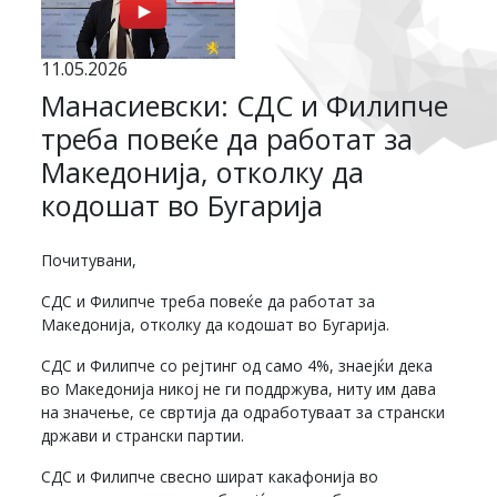
11.05.2026
Манасиевски: СДС и Филипче
треба повеќе да работат за
Македонија, отколку да
кодошат во Бугарија
Почитувани,
СДС и Филипче треба повеќе да работат за
Македонија, отколку да кодошат во Бугарија.
СДС и Филипче со рејтинг од само 4%, знаејќи дека
во Македонија никој не ги поддржува, ниту им дава
на значење, се свртија да одработуваат за странски
држави и странски партии.
СДС и Филипче свесно шират какафонија во