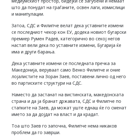
медиумскиот простор, бидејќи се загубени и немаат
што да понудат на граѓаните, освен лаги, измислици
и манипулации.
Затоа, СДС и Филипче велат дека уставните измени
се последниот чекор кон ЕУ, додека новиот бугарски
премиер Румен Радев, категорично во секој негов
настап вели дека по уставните измени, Бугарија ќе
има и други барања.
Дека уставните измени се последната пречка за
Македонија, веруваат само Венко Филипче и оние
лојалистите на Зоран Заев, поставени лично од него
во партиските структури на СДС.
Наместо да застанат на вистинската, македонската
страна и да ја бранат државата, СДС и Филипче по
стапките на Заев, да можат уште еднаш ќе го сменат
името за да дојдат на власт и да крадат.
Тоа што Заев го започна, Филипче нема никаков
проблем да го заврши.