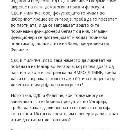
издржани предлози, од СДС и Филипче гледаме само
ширење на лаги, демагогии и празни флоскули.
СДС и Филипче, овој фокус којшто го имаат во
изборниот процес во Унгарија, треба да го посветат
во партијата, и да се запрашаат зошто сите
поранешни функционери бегаат од нив, сегашни
функционери се дистанцираат и водат поинаква
политика од лојалистите на Заев, предводени од
Филипче.
СДС и Филипче, исто така наместо да ликуваат на
победата на Маѓар во Унгарија, кој патем доаѓа од
партијата која е сестринска на ВМРО-ДПМНЕ, треба
да си се запрашаат зошто само 60тина проценти од
делегатите им дојдоа на конгресот?
Исто така, СДС и Филипче, кои толку многу се
занимаваат со изборниот резултат во Унгарија,
треба да кажат, дали нивната сестринска партија
која освои 1% од гласовите, им е репер и дали сакаат
и тие да стигнат до тоа ниво?