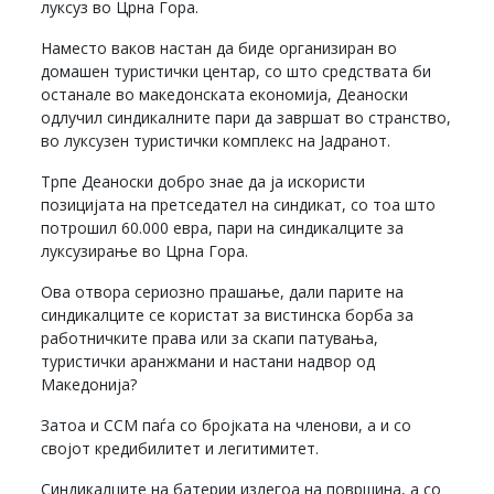
луксуз во Црна Гора.
Наместо ваков настан да биде организиран во
домашен туристички центар, со што средствата би
останале во македонската економија, Деаноски
одлучил синдикалните пари да завршат во странство,
во луксузен туристички комплекс на Јадранот.
Трпе Деаноски добро знае да ја искористи
позицијата на претседател на синдикат, со тоа што
потрошил 60.000 евра, пари на синдикалците за
луксузирање во Црна Гора.
Ова отвора сериозно прашање, дали парите на
синдикалците се користат за вистинска борба за
работничките права или за скапи патувања,
туристички аранжмани и настани надвор од
Македонија?
Затоа и ССМ паѓа со бројката на членови, а и со
својот кредибилитет и легитимитет.
Синдикалците на батерии излегоа на површина, а со