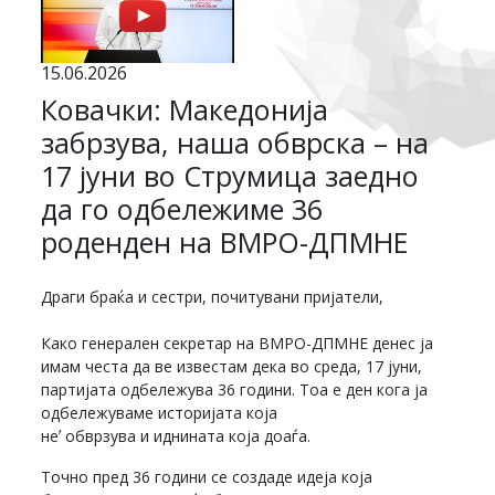
15.06.2026
Ковачки: Македонија
забрзува, наша обврска – на
17 јуни во Струмица заедно
да го одбележиме 36
роденден на ВМРО-ДПМНЕ
Драги браќа и сестри, почитувани пријатели,
Како генерален секретар на ВМРО-ДПМНЕ денес ја
имам честа да ве известам дека во среда, 17 јуни,
партијата одбележува 36 години. Тоа е ден кога ја
одбележуваме историјата која
неʼ обврзува и иднината која доаѓа.
Точно пред 36 години се создаде идеја која