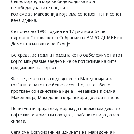
беше, која е, и која ќе биде водилка која
неʼ обединува сите нас, сите
кои сме за Македонија која има сопствен пат и сопст
вена иднина.
Се почна во 1990 година на 17 јуни кога беше
одржано Основачкото Собрание на ВМРО-ДПМНЕ во
Домот на младите во Скопје.
Во среда, 36 години подоцна ќе го одбележиме патот
кој го минувавме заедно и ќе се потсетиме на сите
предизвици на тој пат.
Факт е дека оттогаш до денес за Македонија и за
граѓаните патот не беше лесен. Но, патот беше
проткаен со единствена идеја – независна и силна
Македонија, Македонија која чекори достоинствено.
Почитувани пријатели, морам да напоменам дека во
најтешките моменти народот, граѓаните ни ја даваа
силата.
Сега сме фокусирани на иднината на Македонија и