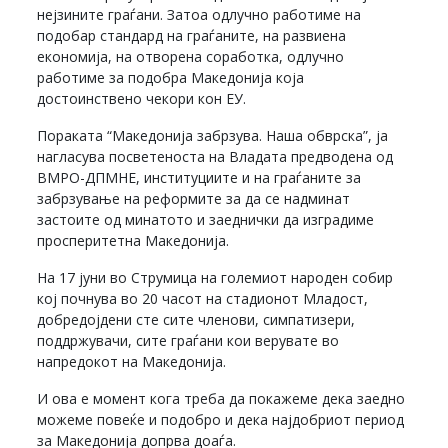
нејзините граѓани. Затоа одлучно работиме на
подобар стандард на граѓаните, на развиена
економија, на отворена соработка, одлучно
работиме за подобра Македонија која
достоинствено чекори кон ЕУ.
Пораката “Македонија забрзува. Наша обврска”, ја
нагласува посветеноста на Владата предводена од
ВМРО-ДПМНЕ, институциите и на граѓаните за
забрзување на реформите за да се надминат
застоите од минатото и заеднички да изградиме
просперитетна Македонија.
На 17 јуни во Струмица на големиот народен собир
кој почнува во 20 часот на стадионот Младост,
добредојдени сте сите членови, симпатизери,
поддржувачи, сите граѓани кои верувате во
напредокот на Македонија.
И ова е момент кога треба да покажеме дека заедно
можеме повеќе и подобро и дека најдобриот период
за Македонија допрва доаѓа.