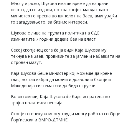
Многу е јасно, Шукова имаше време да направи
нешто, да се издвои, но таа својот мандат како
министер го преспа во шинелот на Заев, аминувајќи
го загадувањето, за бизнис интереси.
Шукова е лице на трулата политика на СДС
изминатите 7 години додека беа на власт.
Секој скопјанец кога ќе ја види Каја Шукова му
текнува на Заев, провизиите за јаглен и набавката на
отровен мазут.
Каја Шукова беше министер кој можеше да крене
глас, но таа избра да молчи и дозволи и Скопје и
Македонија систематски да бидат труени.
Во октомври, Каја Шукова ќе биде испратена во
трајна политичка пензија.
Скопје го очекува многу труд и многу работа со Орце
Ѓорѓиевски и ВМРО-ДПМНЕ.