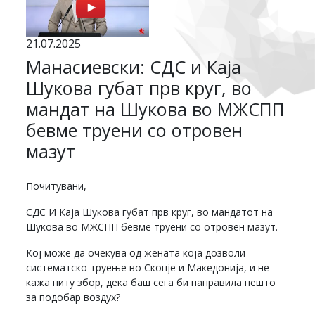
21.07.2025
Манасиевски: СДС и Каја
Шукова губат прв круг, во
мандат на Шукова во МЖСПП
бевме труени со отровен
мазут
Почитувани,
СДС И Каја Шукова губат прв круг, во мандатот на
Шукова во МЖСПП бевме труени со отровен мазут.
Кој може да очекува од жената која дозволи
систематско труење во Скопје и Македонија, и не
кажа ниту збор, дека баш сега би направила нешто
за подобар воздух?