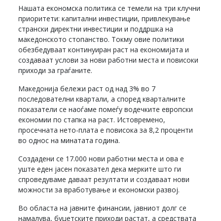
Нашата економска политика се темели на три клучни
приоритети: капитални инвестиции, привлекување
странски директни инвестиции и поддршка на
македонското стопанство. Токму овие политики
обезбедуваат континуиран раст на економијата и
создаваат услови за нови работни места и повисоки
приходи за граѓаните.
Македонија бележи раст од над 3% во 7
последователни квартали, а според кварталните
показатели се наоѓаме помеѓу водечките европски
економии по стапка на раст. Истовремено,
просечната нето-плата е повисока за 8,2 проценти
во однос на минатата година.
Создадени се 17.000 нови работни места и ова е
уште еден јасен показател дека мерките што ги
спроведуваме даваат резултати и создаваат нови
можности за вработување и економски развој.
Во областа на јавните финансии, јавниот долг се
намалува, буџетските приходи растат, а средствата