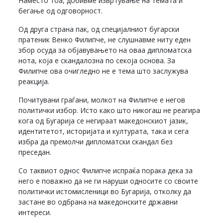
Наместо тоа, добивме извртување на темата и
бегање од одговорност.
Од друга страна пак, од специјалниот бугарски
пратеник Венко Филипче, не слушнавме ниту еден
збор осуда за објавувањето на оваа дипломатска
нота, која е скандалозна по секоја основа. За
Филипче ова очигледно не е тема што заслужува
реакција.
Почитувани граѓани, молкот на Филипче е негов
политички избор. Исто како што никогаш не реагира
кога од Бугарија се негираат македонскиот јазик,
идентитетот, историјата и културата, така и сега
избра да премолчи дипломатски скандал без
преседан.
Со таквиот однос Филипче испраќа порака дека за
него е поважно да не ги наруши односите со своите
политички истомисленици во Бугарија, отколку да
застане во одбрана на македонските државни
интереси.