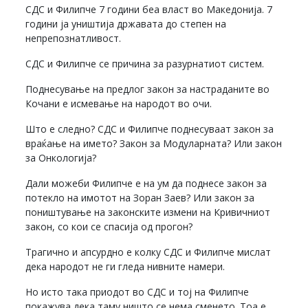
СДС и Филипче 7 години беа власт во Македонија. 7
години ја уништија државата до степен на
непрепознатливост.
СДС и Филипче се причина за разурнатиот систем.
Поднесување на предлог закон за настраданите во
Кочани е исмевање на народот во очи.
Што е следно? СДС и Филипче поднесуваат закон за
враќање на името? Закон за Модуларната? Или закон
за Онкологија?
Дали можеби Филипче е на ум да поднесе закон за
потекло на имотот на Зоран Заев? Или закон за
поништување на законските измени на Кривичниот
закон, со кои се спасија од прогон?
Трагично и апсурдно е колку СДС и Филипче мислат
дека народот не ги гледа нивните намери.
Но исто така приодот во СДС и тој на Филипче
покажува дека таму ништо се нема сменето. Тоа е