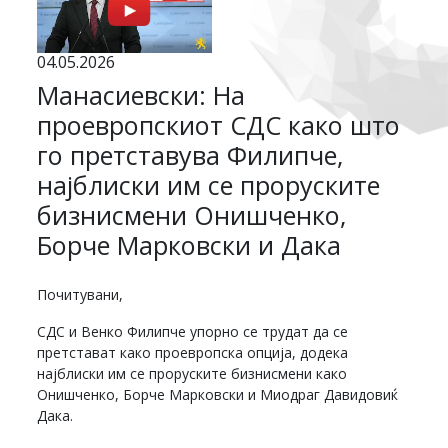
04.05.2026
Манасиевски: На
проевропскиот СДС како што
го претставува Филипче,
најблиски им се проруските
бизнисмени Онишченко,
Борче Марковски и Дака
Почитувани,
СДС и Венко Филипче упорно се трудат да се
претстават како проевропска опција, додека
најблиски им се проруските бизнисмени како
Онишченко, Борче Марковски и Миодраг Давидовиќ
Дака.