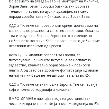
Во времето на владеењето на менторот на Филипче,
Зоран Заев, овие проруски бизнисмени добиваа
тендери, плацеви, па дури и државјанства само
поради соработката и блискоста со Зоран Заев.
СДС и Филипче се проевропски ориентирани само на
хартија, а во реалноста се сосема поинакви. Доказ за
тоа е злоупотребата на Европското знаменце во
Собранието кога тие беа на власт, за што добивавме
негативни извештаи од Брисел.
Кога СДС и Филипче говорат за Европа, се
потсетуваме на нивните ветувања за бесплатно
здравство, квалитетно образование и повисоки
плати. А од сето ова добивме фотографија од авион
на чиј лет ни беше ветен датумот за влез во ЕУ.
СДС и Филипче се антипод на Европа. Тие се партија
која е полна со корупција и криминал.
ВМРО-ДПМНЕ е партијата која на достоинствен,
чесен и исправен начин ќе ја внесе Македонија во ЕУ.