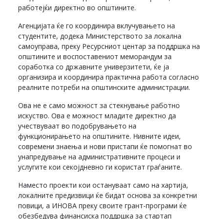
работејќи директно во општините.
Агенцијата ќе го координира вклучувањето на
студентите, додека Министерството за локална
самоуправа, преку Ресурсниот центар за поддршка на
општините и воспоставениот меморандум за
соработка со државните универзитети, ќе ја
организира и координира практична работа согласно
реалните потреби на општинските администрации.
Ова не е само можност за стекнување работно
искуство. Ова е можност младите директно да
учествуваат во подобрувањето на
функционирањето на општините. Нивните идеи,
современи знаења и нови пристапи ќе помогнат во
унапредување на административните процеси и
услугите кои секојдневно ги користат граѓаните.
Наместо проекти кои остануваат само на хартија,
локалните предизвици ќе бидат основа за конкретни
повици, а ИНОВА преку своите грант-програми ќе
обезбедува финансиска поддршка за стартап