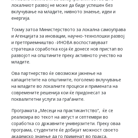
локалниот развој не може да биде успешен без
вклучување на младите, нивното знаење, идеи и
енергија.
Токму затоа Министерството за локална самоуправа
и Агенцијата за иновации, научно-технолошки развој
и претприемништво -ИНОВА воспоставуваат
стратешка соработка која ќе донесе нов пристап во
развојот на општините преку активното учество на
младите.
Ова партнерство ќе овозможи јакнење на
капацитетите на општините, поголемо вклучување
на младите во локалните процеси и примената на
современите решенија кои ќе придонесат за
поквалитетни услуги за граѓаните.
Програмата „Месеци на практикантство“, ќе се
реализира во текот на август и септември во
соработка со државните универзитети. Преку оваа
програма, студентите ќе добијат можност своето
академско знаење да го применат во пракса,