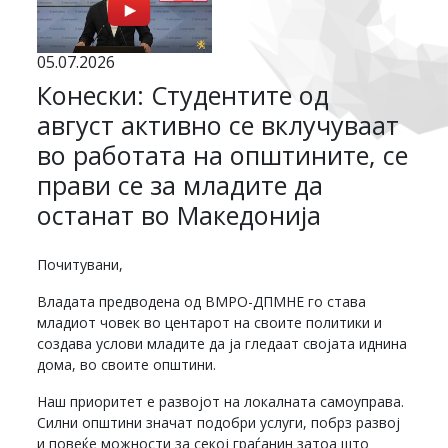
05.07.2026
Конески: Студентите од
август активно се вклучуваат
во работата на општините, се
прави се за младите да
останат во Македонија
Почитувани,
Владата предводена од ВМРО-ДПМНЕ го става
младиот човек во центарот на своите политики и
создава услови младите да ја гледаат својата иднина
дома, во своите општини.
Наш приоритет е развојот на локалната самоуправа.
Силни општини значат подобри услуги, побрз развој
и повеќе можности за секој граѓанин затоа што