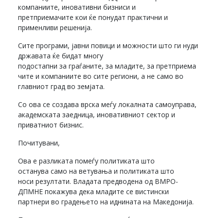
компаниите, иновативни бизниси и
претприемачите кои ќе понудат практични и
применливи решенија.
Сите програми, јавни повици и можности што ги нуди
државата ќе бидат многу
подостапни за граѓаните, за младите, за претприема
чите и компаниите во сите региони, а не само во
главниот град во земјата.
Со ова се создава врска меѓу локалната самоуправа,
академската заедница, иновативниот сектор и
приватниот бизнис.
Почитувани,
Ова е разликата помеѓу политиката што
останува само на ветувања и политиката што
носи резултати. Владата предводена од ВМРО-
ДПМНЕ покажува дека младите се вистински
партнери во градењето на иднината на Македонија.