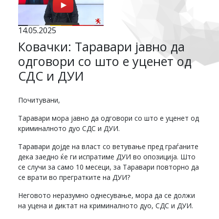
14.05.2025
Ковачки: Таравари јавно да
одговори со што е уценет од
СДС и ДУИ
Почитувани,
Таравари мора јавно да одговори со што е уценет од
криминалното дуо СДС и ДУИ.
Таравари дојде на власт со ветување пред граѓаните
дека заедно ќе ги испратиме ДУИ во опозиција. Што
се случи за само 10 месеци, за Таравари повторно да
се врати во прегратките на ДУИ?
Неговото неразумно однесување, мора да се должи
на уцена и диктат на криминалното дуо, СДС и ДУИ.