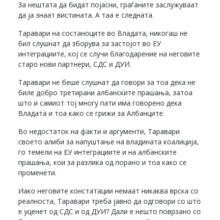
За нештата да бидат појасни, граѓаните заслужуваат
да ја знаат вистината. А таа е следната.
Таравари на состаноците во Владата, никогаш не
бил слушнат да зборува за застојот во ЕУ
интеграциите, кој се случи благодарение на неговите
старо нови партнери, СДС и ДУИ.
Таравари не беше слушнат да говори за тоа дека не
биле добро третирани албанските прашања, затоа
што и самиот тој многу пати има говорено дека
Владата и тоа како се грижи за Албанците.
Во недостаток на факти и аргументи, Таравари
своето алиби за напуштање на владината коалиција,
го темели на ЕУ интеграциите и на албанските
прашања, кои за разлика од порано и тоа како се
променети.
Иако неговите констатации немаат никаква врска со
реалноста, Таравари треба јавно да одговори со што
е уценет од СДС и од ДУИ? Дали е нешто поврзано со