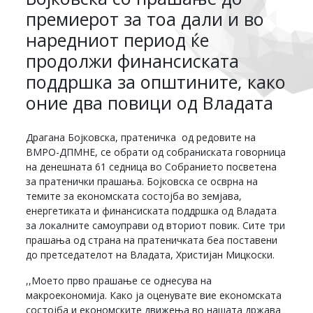
премиерот за тоа дали и во
наредниот период ќе
продолжи финансиската
поддршка за општините, како
оние два повици од Владата
Драгана Бојковска, пратеничка од редовите на
ВМРО-ДПМНЕ, се обрати од собраниската говорница
на денешната 61 седница во Собранието посветена
за пратенички прашања. Бојковска се осврна на
темите за економската состојба во земјава,
енергетиката и финансиската поддршка од Владата
за локалните самоуправи од вториот повик. Сите три
прашања од страна на пратеничката беа поставени
до претседателот на Владата, Христијан Мицкоски.
,,Моето прво прашање се однесува на
макроекономија. Како ја оценувате вие економската
состојба и економските движења во нашата држава