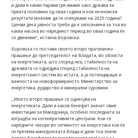
и дали и какви параметри имаме како држава за
првата половина од оваа година и кои економски
резултати можеме да ги очекуваме на 2025 година?
Ценам дека јавноста треба да е запознаена за тоа во
каква насока во наредниот период во оваа година ќе
се движиме“, истакна Бојковска.
Бојковска го постави своето второ пратеничко
прашање до претседателот на Владата, во областа
на енергетиката, што според неа, стабилноста на
државата се одредува според стабилноста на
енергетскиот систем во истата, а ја потенцираше и
важноста на новоформираното Министерство за
енергетика, рударство и минерални суровини.
,,Моето второ прашање се однесува на
енергетиката. Дали и каков бенефит значат овие
инвестиции за Македонија, особено последната за
изградба на когенеративните централи. Кои се
наредните чекори во сегментот на енергетика кои ќе
ги презема македонската Влада и дали тоа значи
повеќе бенефиции за македонските граѓани и за