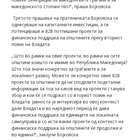
македонското стопанство?“, праша Бојковска.
Третото прашање на пратеничката Бојковска се
однесуваше на капиталните инвестиции, а ги
потенцираше и 828 потпишани проекти за
финансиска поддршка на општините преку вториот
повик на Владата.
,,Што во рамки на овие проекти, во рамки на сите
општини коишто ги имаме во Република Македонија?
Што тоа значи конкретно за граѓаните и за
локалниот развој. Можете ли конкретно овие 828
проекти за општините да ни споделите подетални
информации за тоа за каков вид на проекти станува
збор и кои ќе се подржат со вториот повик на
Владата. Јавноста ја интересира во овој контекст
дали Владата и во наредниот период ќе дава
финансиска поддршка за единиците на локалната
самоуправа и со исти вакви проекти од контекст на
финансиска поддршка за општините ќе продолжи и
во иднина?“, заклучи Бојковска.