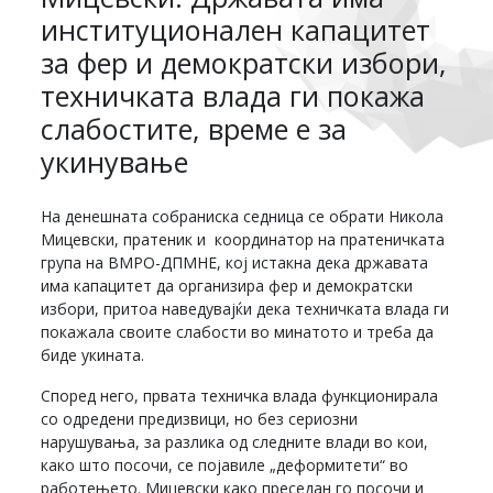
институционален капацитет
за фер и демократски избори,
техничката влада ги покажа
слабостите, време е за
укинување
На денешната собраниска седница се обрати Никола
Мицевски, пратеник и координатор на пратеничката
група на ВМРО-ДПМНЕ, кој истакна дека државата
има капацитет да организира фер и демократски
избори, притоа наведувајќи дека техничката влада ги
покажала своите слабости во минатото и треба да
биде укината.
Според него, првата техничка влада функционирала
со одредени предизвици, но без сериозни
нарушувања, за разлика од следните влади во кои,
како што посочи, се појавиле „деформитети“ во
работењето. Мицевски како преседан го посочи и