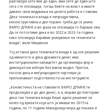
разговори сите вие до еден, ама сите до еден што
сега сте опозиција, тогаш бевте на власт и имате
давано свои видувања на целата работа и ставови.
Дека техничката влада е непродуктивна,
неконструктивна и ден порано треба да се укине.
ВМРО ДПМНЕ и во фаза на опозиција го бараше ова.
Да се потсетиме дека и во 2022 и 2023-та година
како опозиција баравме укинување на техничката
влада“, вели Мицевски.
Тој истакна дека техничката влада е ад-хок решение
од минатото и дека државата денес има
институционален капацитет да организира фер и
демократски избори без ваков модел. Притоа,
посочи дека и меѓународните партнери ја
препознаваат подготвеноста на институциите.
„Конзистеноста на ставовите ВМРО ДПМНЕ ги
продолжува и до ден денес, и а, морам да повторам
дека таа техничка влада беше адхок решение за
излез од кризата која што ја имаше во 2015та
година, по 11 години Македонија мора да покаже и