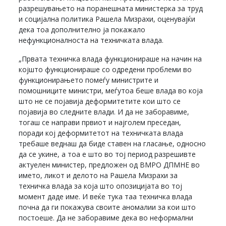
разрешувањето на поранешната министерка за труд
и социјална политика Рашела Мизрахи, оценувајќи
дека тоа дополнително ја покажало
нефункционалноста на техничката влада.
„Првата техничка влада функционираше на начин на
којшто функционираше со одредени проблеми во
функционирањето помеѓу министрите и
помошниците министри, меѓутоа беше влада во која
што не се појавија деформитетите кои што се
појавија во следните влади. И да не заборавиме,
тогаш се направи првиот и најголем преседан,
поради кој деформитетот на техничката влада
требаше веднаш да биде ставен на гласање, односно
да се укине, а тоа е што во тој период разрешивте
актуелен министер, предложен од ВМРО ДПМНЕ во
името, ликот и делото на Рашела Мизрахи за
техничка влада за која што опозицијата во тој
момент даде име. И веќе тука таа техничка влада
почна да ги покажува своите аномалии за кои што
постоеше. Да не заборавиме дека во неформални