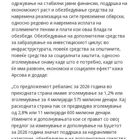
одржување на стабилни јавни финансии, поддршка на
економскиот раст и обезбедување средства за
навремена реализација на сите превземени обврски,
односно редовно и навремена исплата на
зголемените пензии и плати кои оваа Влада ги
обезбеди. Обезбедување на дополнителни средства
за забразување на инвестицискиот циклус во
инфраструктурата, повеќе средства за општините,
повеќе средства за социјалната заштита, односно
зголемување онаму каде што е потребно, каде што
ќе има развоен, економски и социјален ефект“ кажа
Арсова и додаде:
„Со предложениот ребаланс за 2026 година во
приходната страна имаме зголемување за 1,2% или
зголемување за 4 милијарди 575 милиони денари. Кај
расходната страна пак се предвидува зголемување
од 2,8% или 11 милијарди 600 милиони денари.
Измените и дополнувањата кои се прават со овој
предлог за изменување и дополнување на Буџетот
за 2026 година значат поддршка за најранливите
категории, обезбедување на дополнителни средства