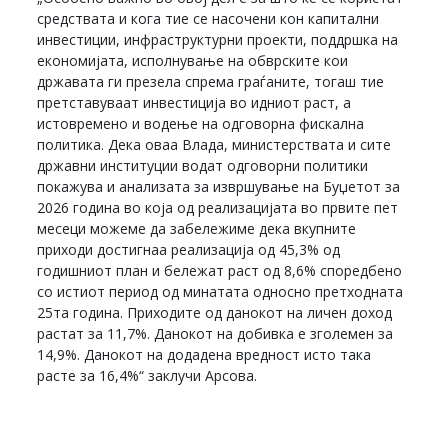
средствата и кога тие се насочени кон капитални
инвестиции, инфраструктурни проекти, поддршка на
економијата, исполнување на обврските кои
државата ги презела спрема граѓаните, тогаш тие
претставуваат инвестиција во идниот раст, а
истовремено и водење на одговорна фискална
политика. Дека оваа Влада, министерствата и сите
државни институции водат одговорни политики
покажува и анализата за извршување на Буџетот за
2026 година во која од реализацијата во првите пет
месеци можеме да забележиме дека вкупните
приходи достигнаа реализација од 45,3% од
годишниот план и бележат раст од 8,6% споредбено
со истиот период од минатата односно претходната
25та година. Приходите од данокот на личен доход
растат за 11,7%. Данокот на добивка е зголемен за
14,9%. Данокот на додадена вредност исто така
расте за 16,4%“ заклучи Арсова.