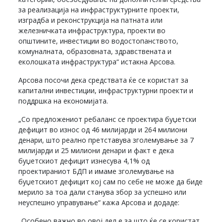
за реализација на инфраструктурните проекти,
изградба и реконструкција на патната или
железничката инфраструктура, проекти во
општините, инвестиции во водостопанството,
комуналната, образовната, здравствената и
еколошката инфраструктура“ истакна Арсова.
Арсова посочи дека средствата ќе се користат за
капитални инвестиции, инфраструктурни проекти и
поддршка на економијата.
„Со предложениот ребаланс се проектира буџетски
дефицит во износ од 46 милијарди и 264 милиони
денари, што реално претставува зголемување за 7
милијарди и 25 милиони денари и факт е дека
буџетскиот дефицит изнесува 4,1% од
проектираниот БДП и имаме зголемување на
буџетскиот дефицит кој сам по себе не може да биде
мерило за тоа дали станува збор за успешно или
неуспешно управување“ кажа Арсова и додаде:
„Особено важно во овој дел е за што ќе се користат