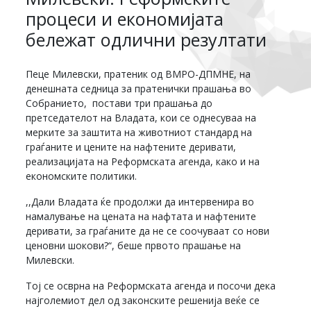
процеси и економијата
бележат одлични резултати
Пеце Милевски, пратеник од ВМРО-ДПМНЕ, на
денешната седница за пратенички прашања во
Собранието, постави три прашања до
претседателот на Владата, кои се однесуваа на
мерките за заштита на животниот стандард на
граѓаните и цените на нафтените деривати,
реализацијата на Реформската агенда, како и на
економските политики.
,,Дали Владата ќе продолжи да интервенира во
намалување на цената на нафтата и нафтените
деривати, за граѓаните да не се соочуваат со нови
ценовни шокови?“, беше првото прашање на
Милевски.
Тој се осврна на Реформската агенда и посочи дека
најголемиот дел од законските решенија веќе се