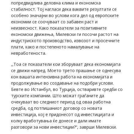
попредвидлива деловна клима и економска
стабилност. Тој нагласи дека ваквите резултати се
особено значајни во услови кога дел од европските
економии се соочуваат со забавен раст и
неизвесност. Како показатели за позитивните
економски движења, Милевски ги посочи растот на
индустриското производство, извозот и просечните
плати, како и постепеното намалување на
невработеноста.
,,Тоа се показатели кои зборуваат дека економијата
се движи напред. Моето трето прашање се однесува
кон вашата интензивна работа на економијата и
продолжување во создавање на подобри услови.
Бевте во Истанбул, во Турција, остваривте средби со
турските компании. Што можат граѓаните да
очекуваат во следниот период од оваа работна
средба, од потпишаниот договор со новата
инвестиција, кој е придонесот од инвестицијата и
колку вработувања ќе донесе и дали имате
разговори за нови инвестиции?“, заврши Милевски.