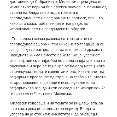
доставени до Собранието. Милевски оцени дека во
изминатиот период бил вложен значаен ангажман од
страна на Владата во подготовката и
спроведувањето на реформските процеси, при што,
како што кажа, забележлив е напредок во
исполнувањето на предвидените обврски.
,,Тоа е една голема разлика со тоа кога не се
спроведуваа реформи, тоа никој не го гледаше, а се
гледаше да се распродава тоа што има во државата,
наведната кичма наместо работа. Во јануарскиот
изештај, ние сме најдобри во реализацијата и тоа го
очекуваме и веројатно на крајот на овој месец, кога
се очекуваат новите извештаи и овој интензинет на
реформи е препознат од страна на граѓаните. Моето
второ прашање е: до каде е исполнувањето на
реформската агенда и кои се следните чекори кои ќе
ги преземете?“, истакна Милевски.
Милевски говореше и на темата за инфлацијата, за
што кажа дека во изминатиов период Владата
успеала да ја стабилизира истата и да обезбеди