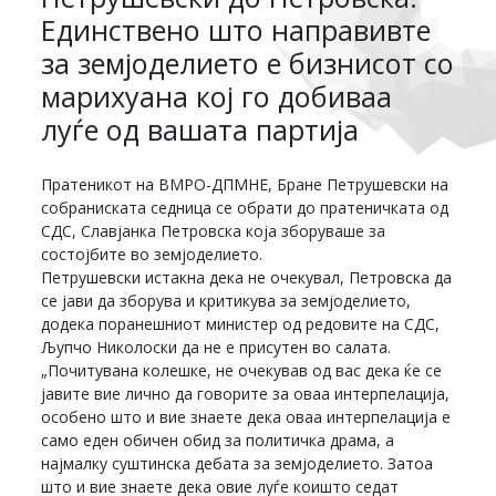
Единствено што направивте
за земјоделието е бизнисот со
марихуана кој го добиваа
луѓе од вашата партија
Пратеникот на ВМРО-ДПМНЕ, Бране Петрушевски на
собраниската седница се обрати до пратеничката од
СДС, Славјанка Петровска која зборуваше за
состојбите во земјоделието.
Петрушевски истакна дека не очекувал, Петровска да
се јави да зборува и критикува за земјоделието,
додека поранешниот министер од редовите на СДС,
Љупчо Николоски да не е присутен во салата.
„Почитувана колешке, не очекував од вас дека ќе се
јавите вие лично да говорите за оваа интерпелација,
особено што и вие знаете дека оваа интерпелација е
само еден обичен обид за политичка драма, а
најмалку суштинска дебата за земјоделието. Затоа
што и вие знаете дека овие луѓе коишто седат