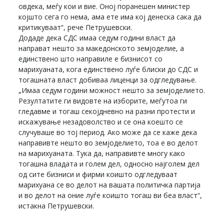
овдека, меѓу кои и вие. Оној поранешен министер
којшто сега го нема, ама ете има кој денеска сака да
критикуваат“, рече Петрушевски.
Додаде дека СДС имаа седум години власт да
направат нешто за македонското земјоделие, а
единствено што направиле е бизнисот со
марихуаната, кога единствено луѓе блиски до СДС и
тогашната власт добиваа лиценци за одгледување.
„Имаа седум години можност нешто за земјоделието.
Резултатите ги видовте на изборите, меѓутоа ги
гледавме и тогаш секојдневно на разни протести и
искажување незадоволство и се она коешто се
случуваше во тој период. Ако може да се каже дека
направивте нешто во земјоделието, тоа е во делот
на марихуаната. Тука да, направивте многу како
тогашна владата и голем дел, односно најголем дел
од сите бизниси и фирми коишто одгледуваат
марихуана се во делот на вашата политичка партија
и во делот на оние луѓе коишто тогаш ви беа власт“,
истакна Петрушевски.