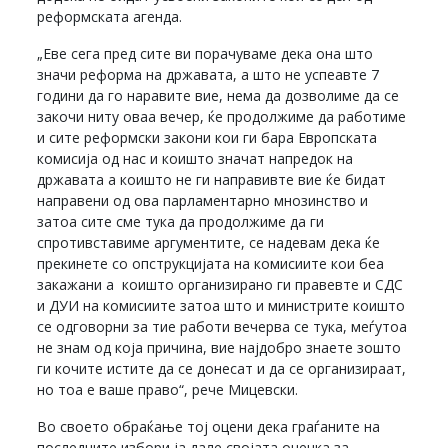
реформската агенда.
„Еве сега пред сите ви порачуваме дека она што
значи реформа на државата, а што не успеавте 7
години да го наравите вие, нема да дозволиме да се
закочи ниту оваа вечер, ќе продолжиме да работиме
и сите реформски закони кои ги бара Европската
комисија од нас и коишто значат напредок на
државата а коишто не ги направивте вие ќе бидат
направени од ова парламентарно мнозинство и
затоа сите сме тука да продолжиме да ги
спротивставиме аргументите, се надевам дека ќе
прекинете со опструкцијата на комисиите кои беа
закажани а коишто организирано ги правевте и СДС
и ДУИ на комисиите затоа што и министрите коишто
се одговорни за тие работи вечерва се тука, меѓутоа
не знам од која причина, вие најдобро знаете зошто
ги кочите истите да се донесат и да се организираат,
но тоа е ваше право“, рече Мицевски.
Во своето обраќање тој оцени дека граѓаните на
последните избори ја дале својата оценка за