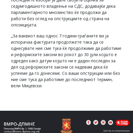
седумгодишното владеење на СДС, додавајќи дека
парламентарното мнозинство ќе продолжи да
работи без оглед на опструкциите од страна на
опозицијата.
„За ваквиот ваш однос 7 години граѓаните ви ја
испорачаа фактурата продолжете така да се
однесувате ние сме тука ќе продолжиме да работиме
и реформските закони во рокот до 30 јули којшто е
одреден како датум којшто ни е даден последен за
дел од реформските закони се надевам дека ќе
успееме да го донесеме. Со ваши опструкции или без
ние сме тука да работиме до последниот термин,
вели Мицевски.