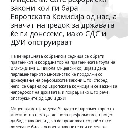
закони кои ги бара
Европската Комисија од нас, а
значат напредок за државата
ќе ги донесеме, иако СДС и
ДУИ опструираат
На вечерашната собраниска седница се обрати
пратеникот и координатор на пратеничката група на
ВМРО-ДПМНЕ, Никола Мицевски кој изјави дека
парламентарното мнозинство ќе продолжи со
донесување на реформските закони што, според
него, се барани од Европската комисија и се важни за
напредокот на државата, и покрај, како што рече,
опструкциите од СДС и ДУИ.
Мицевски истакна дека Владата и парламентарното
мнозинство нема да дозволат реформскиот процес
да биде закочен и дека ќе продолжат со работа се
додека не бидат усвоени законите кои се дел од