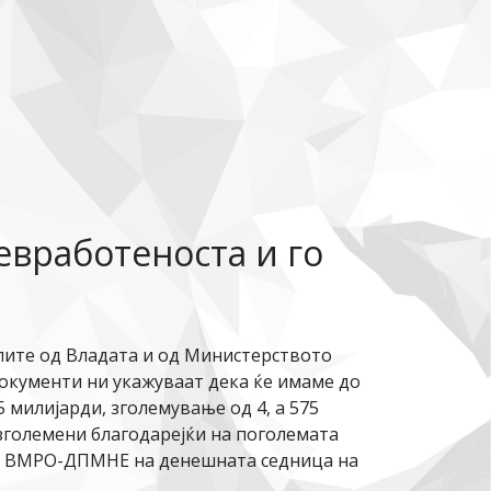
невработеноста и го
лите од Владата и од Министерството
документи ни укажуваат дека ќе имаме до
5 милијарди, зголемување од 4, а 575
 зголемени благодарејќи на поголемата
 на ВМРО-ДПМНЕ на денешната седница на