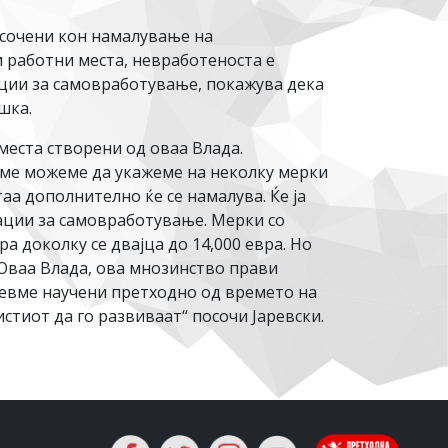
асочени кон намалување на
 работни места, невработеноста е
кации за самовработување, покажува дека
шка.
места створени од оваа Влада.
реме можеме да укажеме на неколку мерки
аа дополнително ќе се намалува. Ќе ја
ации за самовработување. Мерки со
а доколку се двајца до 14,000 евра. Но
 Оваа Влада, ова мнозинство прави
бевме научени претходно од времето на
истиот да го развиваат“ посочи Јаревски.