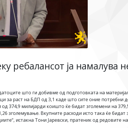
еку ребалансот ја намалува 
датоците што ги добивме од подготовката на материја
и за раст на БДП од 3,1 каде што сите оние потребни 
и од 374,9 милијарди коишто ќе бидат зголемени на 379,
1,26 зголемување. Вкупните расходи исто така ќе бидат
циите“, истакна Тони Јаревски, пратеник од редовите