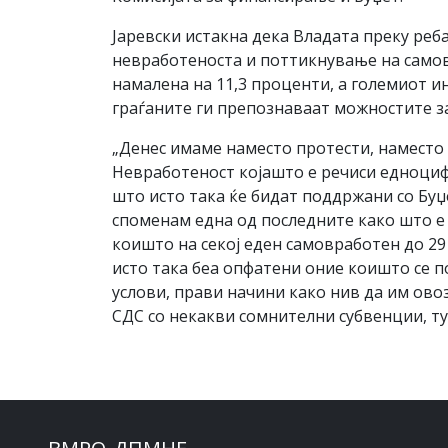
Јаревски истакна дека Владата преку ре
невработеноста и поттикнување на самовр
намалена на 11,3 проценти, а големиот и
граѓаните ги препознаваат можностите з
„Денес имаме наместо протести, наместо 
Невработеност којашто е речиси едноцифр
што исто така ќе бидат поддржани со Буџ
споменам една од последните како што е
коишто на секој еден самовработен до 29 
исто така беа опфатени оние коишто се п
услови, прави начини како нив да им ово
СДС со некакви сомнителни субвенции, тук