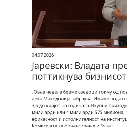
04.07.2026
Јаревски: Владата пр
поттикнува бизнисот
„Оваа недела бевме сведоци токму од по
дека Македонија забрзува. Имаме податоц
3,5 до крајот на годината. Вкупни приход
милијарди или 4 милијарди 575 милиона, 
ефикасност и исполнителност на институ
Комисијата за финансирање и Буџет.