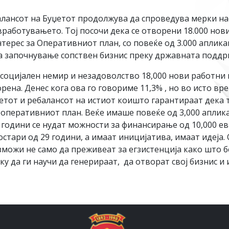
балансот на Буџетот продолжува да спроведува мерки н
аботувањето. Тој посочи дека се отворени 18.000 нови
нтерес за Оперативниот план, со повеќе од 3.000 апли
а започнување сопствен бизнис преку државната поддр
социјален немир и незадоволство 18,000 нови работни 
ена. Денес кога ова го говориме 11,3% , но во исто в
етот и ребалансот на истиот коишто гарантираат дека т
 оперативниот план. Веќе имаше повеќе од 3,000 аплик
години се нудат можности за финансирање од 10,000 евр
остари од 29 години, а имаат иницијатива, имаат идеја.
зможи не само да преживеат за егзистенција како што 
у да ги научи да генерираат, да отворат свој бизнис и 