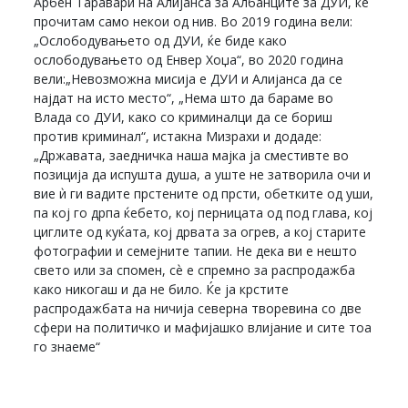
Арбен Таравари на Алијанса за Албанците за ДУИ, ќе
прочитам само некои од нив. Во 2019 година вели:
„Ослободувањето од ДУИ, ќе биде како
ослободувањето од Енвер Хоџа“, во 2020 година
вели:„Невозможна мисија е ДУИ и Алијанса да се
најдат на исто место“, „Нема што да бараме во
Влада со ДУИ, како со криминалци да се бориш
против криминал“, истакна Мизрахи и додаде:
„Државата, заедничка наша мајка ја сместивте во
позиција да испушта душа, а уште не затворила очи и
вие ѝ ги вадите прстените од прсти, обетките од уши,
па кој го дрпа ќебето, кој перницата од под глава, кој
циглите од куќата, кој дрвата за огрев, а кој старите
фотографии и семејните тапии. Не дека ви е нешто
свето или за спомен, сѐ е спремно за распродажба
како никогаш и да не било. Ќе ја крстите
распродажбата на ничија северна творевина со две
сфери на политичко и мафијашко влијание и сите тоа
го знаеме“