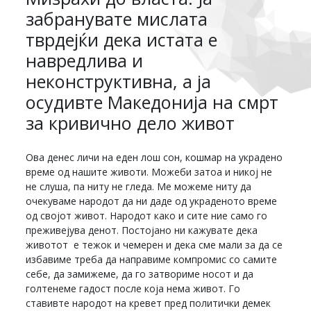
забранувате мислата
тврдејќи дека истата е
навредлива и
неконструктивна, а ја
осудивте Македонија на смрт
за кривично дело живот
Ова денес личи на еден лош сон, кошмар на украдено
време од нашите животи. Можеби затоа и никој не
не слуша, па ниту не гледа. Ме можеме ниту да
очекуваме народот да ни даде од украденото време
од својот живот. Народот како и сите ние само го
преживејува денот. Постојано ни кажувате дека
животот е тежок и чемерен и дека сме мали за да се
избавиме треба да направиме компромис со самите
себе, да замижеме, да го затвориме носот и да
голтенеме гадост после која нема живот. Го
ставивте народот на кревет пред политички демек