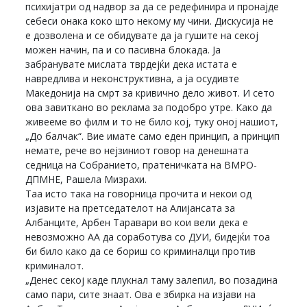
психијатри од надвор за да се редефинира и пронајде
себеси онака коко што некому му чини. Дискусија не
е дозволена и се обидувате да ја гушите на секој
можен начин, па и со пасивна блокада. Ја
забранувате мислата тврдејќи дека истата е
навредлива и неконструктивна, а ја осудивте
Македонија на смрт за кривично дело живот. И сето
ова завиткано во реклама за подобро утре. Како да
живееме во филм и то не било кој, туку оној нашиот,
„До балчак“. Вие имате само еден принцип, а принцип
немате, рече во нејзиниот говор на денешната
седница на Собранието, пратеничката на ВМРО-
ДПМНЕ, Рашела Мизрахи.
Таа исто така на говорница прочита и некои од
изјавите на претседателот на Алијансата за
Албанците, Арбен Таравари во кои вели дека е
невозможно АА да соработува со ДУИ, бидејќи тоа
би било како да се бориш со криминалци против
криминалот.
„Денес секој каде плукнал таму залепил, во позадина
само пари, сите знаат. Ова е збирка на изјави на