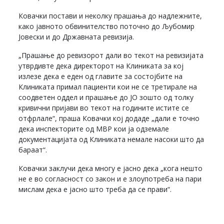
Ковачки постави и неколку прашања до надлежните,
како јавното обвинителство поточно до Љубомир
Јовески и до Државната ревизија.
„Прашање до ревизорот дали во текот на ревизијата
утврдивте дека директорот на Клиниката за кој
излезе дека е еден од главите за состојбите на
Клиниката примал пациенти кои не се третирале на
соодветен оддел и прашање до ЈО зошто од толку
кривични пријави во текот на годините истите се
отфрлале“, праша Ковачки кој додаде „дали е точно
дека инспекторите од МВР кои ја одземале
документацијата од Клиниката немале насоки што да
бараат“.
Ковачки заклучи дека многу е јасно дека „кога нешто
не е во согласност со закон и е злоупотреба на пари
мислам дека е јасно што треба да се прави“.