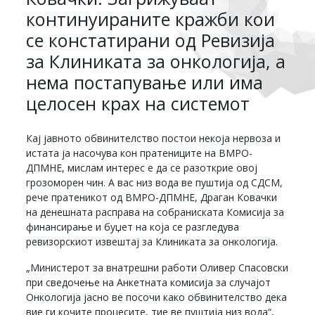
континуираните кражби кои
се констатирани од Ревизија
за Клиниката за онкологија, а
нема постапување или има
целосен крах на системот
Кај јавното обвинителство постои некоја нервоза и
истата ја насочува кон пратениците на ВМРО-
ДПМНЕ, мислам интерес е да се разоткрие овој
грозоморен чин. А вас низ вода ве пуштија од СДСМ,
рече пратеникот од ВМРО-ДПМНЕ, Драган Ковачки
на денешната расправа на собраниската Комисија за
финансирање и буџет на која се разгледува
ревизорскиот извештај за Клиниката за онкологија.
„Министерот за внатрешни работи Оливер Спасовски
при сведочење на Анкетната комисија за случајот
Онкологија јасно ве посочи како обвинителство дека
вие ги кочите процесите, тие ве пуштија низ вода“,