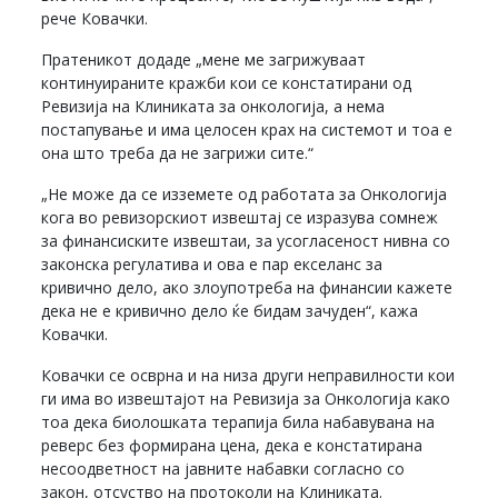
рече Ковачки.
Пратеникот додаде „мене ме загрижуваат
континуираните кражби кои се констатирани од
Ревизија на Клиниката за онкологија, а нема
постапување и има целосен крах на системот и тоа е
она што треба да не загрижи сите.“
„Не може да се изземете од работата за Онкологија
кога во ревизорскиот извештај се изразува сомнеж
за финансиските извештаи, за усогласеност нивна со
законска регулатива и ова е пар екселанс за
кривично дело, ако злоупотреба на финансии кажете
дека не е кривично дело ќе бидам зачуден“, кажа
Ковачки.
Ковачки се осврна и на низа други неправилности кои
ги има во извештајот на Ревизија за Онкологија како
тоа дека биолошката терапија била набавувана на
реверс без формирана цена, дека е констатирана
несоодветност на јавните набавки согласно со
закон, отсуство на протоколи на Клиниката.