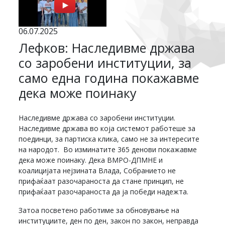
06.07.2025
Лефков: Наследивме држава
со заробени институции, за
само една година покажавме
дека може поинаку
Наследивме држава со заробени институции.
Наследивме држава во која системот работеше за
поединци, за партиска клика, само не за интересите
на народот. Во изминатите 365 денови покажавме
дека може поинаку. Дека ВМРО-ДПМНЕ и
коалицијата нејзината Влада, Собранието не
прифаќаат разочараноста да стане принцип, не
прифаќаат разочараноста да ја победи надежта.
Затоа посветено работиме за обновување на
институциите, ден по ден, закон по закон, неправда