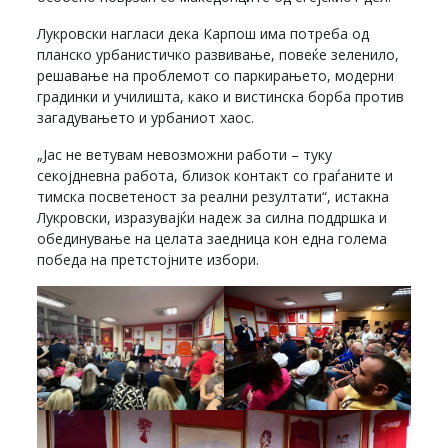
Лукровски нагласи дека Карпош има потреба од
планско урбанистичко развивање, повеќе зеленило,
решавање на проблемот со паркирањето, модерни
градинки и училишта, како и вистинска борба против
загадувањето и урбаниот хаос.
„Јас не ветувам невозможни работи – туку
секојдневна работа, близок контакт со граѓаните и
тимска посветеност за реални резултати“, истакна
Лукровски, изразувајќи надеж за силна поддршка и
обединување на целата заедница кон една голема
победа на претстојните избори.