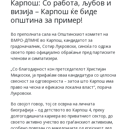
Карпош: Со работа, љубов и
визија – Карпош ќе биде
општина за пример!
Во преполната сала на Општинскиот комитет на
ВМРО-ДПМНЕ во Карпош, кандидатот за
градоначалник, Сотир Лукровски, синоќа го одржа
своето прво официјално обраќање пред партиските
членови и симпатизери.
„Со благодарност кон претседателот Христијан
Мицкоски, ја прифаќам оваа кандидатура со целосна
свесност за одговорноста – затоа што Карпош има
право на чесна и ефикасна локална власт“, порача
Лукровски.
Во својот говор, тој се осврна на личната
биографија – од детството во Карпош 4, преку
долгогодишната кариера во приватниот сектор, до
своето активно учество во граѓанскиот активизам,
особено поврзан со македонците од егејскиот дел.