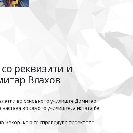
 со реквизити и
митар Влахов
 алатки во основното училиште Димитар
а настава во самото училиште, а истата ќе
 Чекор” која го спроведува проектот “