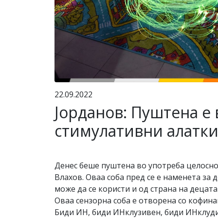
22.09.2022
Јорданов: Пуштена е 
стимулативни алатки
Денес беше пуштена во употреба целосно
Влахов. Оваа соба пред се е наменета за 
може да се користи и од страна на децата
Оваа сензорна соба е отворена со кофин
Биди ИН, биди ИНклузивен, биди ИНклуди