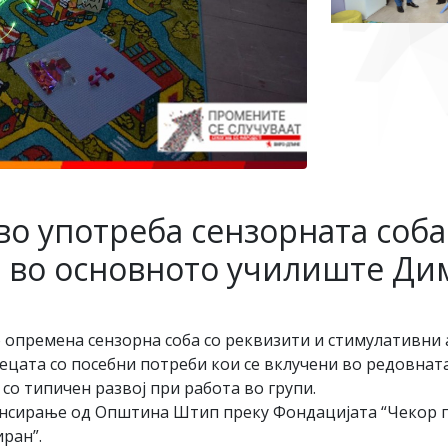
во употреба сензорната соба
 во основното училиште Ди
 опремена сензорна соба со реквизити и стимулативни
децата со посебни потреби кои се вклучени во редовнат
 со типичен развој при работа во групи.
ансирање од Општина Штип преку Фондацијата “Чекор по
ран”.