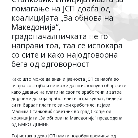
помагање на ЈСП доаѓа од
коалицијата „За обнова на
Македонија“,
градоначалничката не го
направи тоа, таа се испокара
со сите и како најодговорна
бега од одговорност
Како што може да види и јавноста ЈСП се наоѓа во
очајна состојба и не може да ги исполнува обврските
како давање на плати на своите вработени и затоа
дојдовме до која вработените штрајкуваат, бидејќи
си ги бараат платите за кои сработиле, изјави
Малиша Станковиќ советник во град Скопје од
коалицијата „За обнова на Македонија“ предводена
од ВМРО-ДПМНЕ.
Тој истакна дека ЈСП памти подобри времиња од