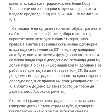
минатото, како кога градоначалник беше Коце
Трајановски кога се изврши модернизација, и кога
владата предводена од ВМРО-ДПМНЕ го помагаше
ЈСП.
– Се сеќавате на купувањето на автобуси, граѓаните
на Скопје најпосле во 21 век добија можност да
користат нови автобуси и климатизиран јавен
превоз. Паметиме времиња кога имаше одговорна
влада која се грижеше за ЈСП, и која му донираше
автобуси, кои ја зголемија функционалноста, а сега
со ваква влада која е доведена во ситуација дали му
должи пари. По сите информации кои ги добиваме се
работи за долг кој го има владата кон ЈСП. За жал
дојдовме сега до градоначалник кој за една година го
доведува под знак прашалник функционирањето на
ЈСП. Зошто е дојдено до ваква состојба треба да
даде одговор Арсовска, рече тој.
Станковиќ прашува нели градоначалничката јавно
говореше дека ќе стави стручни луѓе, одговорни
компетентни, и како тоа тие луѓе кои сама ги