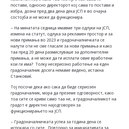
постави, односно директорот кој сама го постави и
избра, дозна пред два дена дека ЈСП е во очајна
состојба и не може да функционира.
– На минатата седница имавме три одлуки на ЈСП,
измена на статут, одлука за рекламен простор и за
нови примања во 2023 и градоначалничката се
налути оти не сме гласале за нови примања и како
таа пред 20 дена размислуваше за дополнителни
примања, а не може да ги исплати овие вработени
кои ги има? Толку несериозно работење на еден
градоначалник досега немаме видено, истакна
Станковиќ.
Тој посочи дека ако сака да биде сериозен
градоначалник, мора да преземе одговорност, како
тоа сите се криви само таа не, а градоначалникот на
градот е директно најодговорен за
функционирањето на ЈСП.
– Градоначалничката успеа за година дена се
испокара со сите. Повторно за иницијативата за