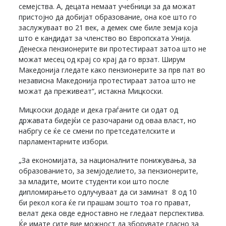
семејства. А, децата немаат учебници за да можат
пристојно да добијат образование, она кое што го
заслужуваат во 21 век, а демек сме биле земја која
што е кандидат за членство во Европската Унија.
Денеска пензионерите ви протестираат затоа што не
можат месец од крај со крај да го врзат. Ширум
Македонија гледате како пензионерите за прв пат во
независна Македонија протестираат затоа што не
можат да преживеат“, истакна Мицкоски.
Мицкоски додаде и дека граѓаните си одат од
државата бидејќи се разочарани од оваа власт, но
набргу се ќе се смени по претседателските и
парламентарните избори.
„За економијата, за националните понижувања, за
образованието, за земјоделието, за пензионерите,
за младите, моите студенти кои што после
дипломирањето одлучуваат да си заминат 8 од 10
би рекол кога ќе ги прашам зошто тоа го прават,
велат дека овде едноставно не гледаат перспектива.
Ќе имате сите вие можност да зборувате гласно за