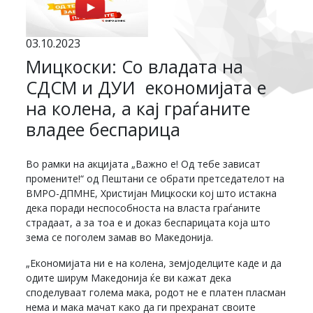
03.10.2023
Мицкоски: Со владата на
СДСМ и ДУИ економијата е
на колена, а кај граѓаните
владее беспарица
Во рамки на акцијата „Важно е! Од тебе зависат
промените!“ од Пештани се обрати претседателот на
ВМРО-ДПМНЕ, Христијан Мицкоски кој што истакна
дека поради неспособноста на власта граѓаните
страдаат, а за тоа е и доказ беспарицата која што
зема се поголем замав во Македонија.
„Економијата ни е на колена, земјоделците каде и да
одите ширум Македонија ќе ви кажат дека
споделуваат голема мака, родот не е платен пласман
нема и мака мачат како да ги прехранат своите