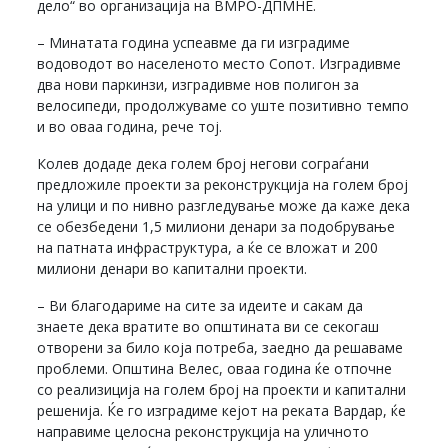
дело“ во организација на ВМРО-ДПМНЕ.
– Минатата година успеавме да ги изградиме
водоводот во населеното место Сопот. Изградивме
два нови паркинзи, изградивме нов полигон за
велосипеди, продолжуваме со уште позитивно темпо
и во оваа година, рече тој.
Колев додаде дека голем број негови сограѓани
предложиле проекти за реконструкција на голем број
на улици и по нивно разгледување може да каже дека
се обезбедени 1,5 милиони денари за подобрување
на патната инфраструктура, а ќе се вложат и 200
милиони денари во капитални проекти.
– Ви благодариме на сите за идеите и сакам да
знаете дека вратите во општината ви се секогаш
отворени за било која потреба, заедно да решаваме
проблеми. Општина Велес, оваа година ќе отпочне
со реализиција на голем број на проекти и капитални
решенија. Ќе го изградиме кејот на реката Вардар, ќе
направиме целосна реконструкција на уличното