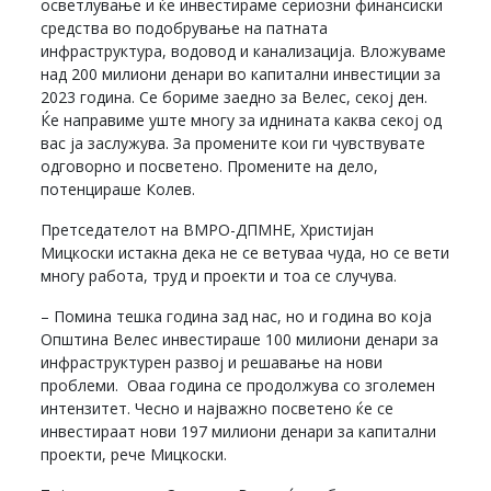
осветлување и ќе инвестираме сериозни финансиски
средства во подобрување на патната
инфраструктура, водовод и канализација. Вложуваме
над 200 милиони денари во капитални инвестиции за
2023 година. Се бориме заедно за Велес, секој ден.
Ќе направиме уште многу за иднината каква секој од
вас ја заслужува. За промените кои ги чувствувате
одговорно и посветено. Промените на дело,
потенцираше Колев.
Претседателот на ВМРО-ДПМНЕ, Христијан
Мицкоски истакна дека не се ветуваа чуда, но се вети
многу работа, труд и проекти и тоа се случува.
– Помина тешка година зад нас, но и година во која
Општина Велес инвестираше 100 милиони денари за
инфраструктурен развој и решавање на нови
проблеми. Оваа година се продолжува со зголемен
интензитет. Чесно и најважно посветено ќе се
инвестираат нови 197 милиони денари за капитални
проекти, рече Мицкоски.