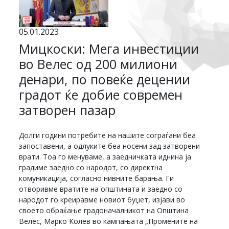
05.01.2023
Мицкоски: Мега инвестиции
во Велес од 200 милиони
денари, по повеќе децении
градот ќе добие современ
затворен пазар
Долги години потребите на нашите сограѓани беа
запоставени, а одлуките беа носени зад затворени
врати. Тоа го менуваме, а заедничката иднина ја
градиме заедно со народот, со директна
комуникација, согласно нивните барања. Ги
отворивме вратите на општината и заедно со
народот го креиравме новиот буџет, изјави во
своето обраќање градоначалникот на Општина
Велес, Марко Колев во кампањата „Промените на