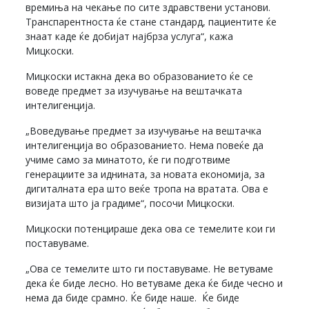
времиња на чекање по сите здравствени установи.
Транспарентноста ќе стане стандард, пациентите ќе
знаат каде ќе добијат најбрза услуга“, кажа
Мицкоски.
Мицкоски истакна дека во образованието ќе се
воведе предмет за изучување на вештачката
интелигенција.
„Воведување предмет за изучување на вештачка
интелигенција во образованието. Нема повеќе да
учиме само за минатото, ќе ги подготвиме
генерациите за иднината, за новата економија, за
дигиталната ера што веќе тропа на вратата. Ова е
визијата што ја градиме“, посочи Мицкоски.
Мицкоски потенцираше дека ова се темелите кои ги
поставуваме.
„Ова се темелите што ги поставуваме. Не ветуваме
дека ќе биде лесно. Но ветуваме дека ќе биде чесно и
нема да биде срамно. Ќе биде наше. Ќе биде