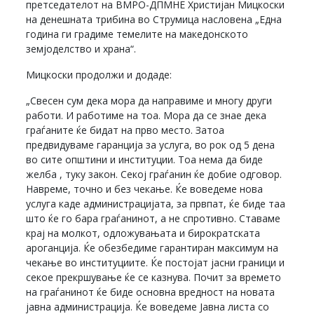
претседателот на ВМРО-ДПМНЕ Христијан Мицкоски
на денешната трибина во Струмица насловена „Една
година ги градиме темелите на македонското
земјоделство и храна“.
Мицкоски продолжи и додаде:
„Свесен сум дека мора да направиме и многу други
работи. И работиме на тоа. Мора да се знае дека
граѓаните ќе бидат на прво место. Затоа
предвидуваме гаранција за услуга, во рок од 5 дена
во сите општини и институции. Тоа нема да биде
желба , туку закон. Секој граѓанин ќе добие одговор.
Навреме, точно и без чекање. Ќе воведеме нова
услуга каде администрацијата, за првпат, ќе биде таа
што ќе го бара граѓанинот, а не спротивно. Ставаме
крај на молкот, одложувањата и бирократската
ароганција. Ќе обезбедиме гарантиран максимум на
чекање во институциите. Ќе постојат јасни граници и
секое прекршување ќе се казнува. Почит за времето
на граѓанинот ќе биде основна вредност на новата
јавна администрација. Ќе воведеме Јавна листа со