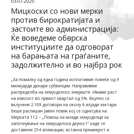
03.07.2025
Мицкоски со нови мерки
против бирократијата и
застоите во администрација:
Ќе воведеме обврска
институциите да одговорат
на барањата на граѓаните,
задолжително и во најбрз рок
„За помалку од една година исплативме повеќе од 9
милијарди денари субвенции. Направивме
распределба на земјоделско земјиште. Имаме раст
на извозот во првиот квартал од 5%. Вкупно се
вклучени 2.109 договори на околу 6 илјади хектари.
Беше распишан Јавен повик кој се однесува на
Мерката 112 – „Помош на млади земјоделци за
започнување на земјоделска дејност“ каде се
доставени 254 апликации, истакна премиерот и