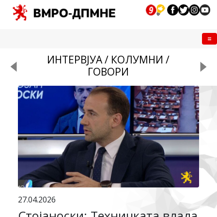
Me
ИНТЕРВЈУА / КОЛУМНИ /
ГОВОРИ
27.04.2026
Стојаноски: Техничката влада