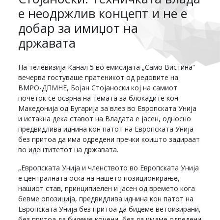
е неодржлив концепт и не е
добар за имиџот на
државата
На телевизија Канал 5 во емисијата „Само Вистина“
вечерва гостуваше пратеникот од редовите на
ВМРО-ДПМНЕ, Бојан Стојаноски кој на самиот
почеток се осврна на темата за блокадите кон
Македонија од Бугарија за влез во Европската Унија
и истакна дека ставот на Владата е јасен, односно
предвидлива иднина кон патот на Европската Унија
без притоа да има одредени пречки коишто задираат
во идентитетот на државата.
„Европската Унија и членството во Европската Унија
е централната оска на нашето позиционирање,
нашиот став, принципиелен и јасен од времето кога
бевме опозиција, предвидлива иднина кон патот на
Европската Унија без притоа да бидеме ветоизирани,
без притоа да бидеме кочени, без да имаме одредени