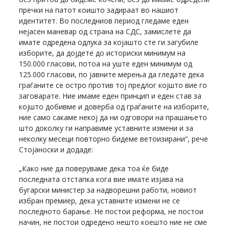
пречки на патот коишто задираат во нашиот
идентитет. Во последниов период гледаме еден
нејасен маневар од страна на СДС, замислете да
имате одредена одлука за којашто сте ги загубиле
изборите, да дојдете до историски минимум на
150.000 гласови, потоа на уште еден минимум од
125.000 гласови, по јавните мерења да гледате дека
граѓаните се остро против тој предлог којшто вие го
заговарате. Ние имаме еден принцип и еден став за
којшто добивме и доверба од граѓаните на изборите,
ние само сакаме некој да ни одговори на прашањето
што доколку ги направиме уставните измени и за
неколку месеци повторно бидеме ветоизирани“, рече
Стојаноски и додаде:
„Како ние да поверуваме дека тоа ќе биде
последната отстапка кога вие имате изјава на
бугарски министер за надворешни работи, новиот
избран премиер, дека уставните измени не се
последното барање. Не постои реформа, не постои
начин, не постои одредено нешто коешто ние не сме