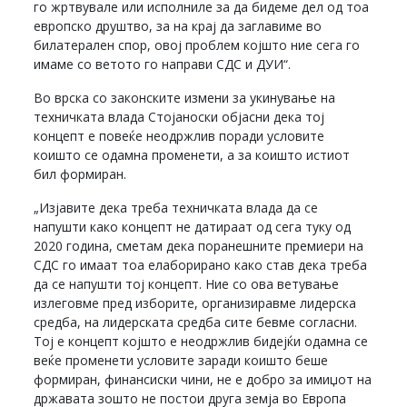
го жртвувале или исполниле за да бидеме дел од тоа
европско друштво, за на крај да заглавиме во
билатерален спор, овој проблем којшто ние сега го
имаме со ветото го направи СДС и ДУИ“.
Во врска со законските измени за укинување на
техничката влада Стојаноски објасни дека тој
концепт е повеќе неодржлив поради условите
коишто се одамна променети, а за коишто истиот
бил формиран.
„Изјавите дека треба техничката влада да се
напушти како концепт не датираат од сега туку од
2020 година, сметам дека поранешните премиери на
СДС го имаат тоа елаборирано како став дека треба
да се напушти тој концепт. Ние со ова ветување
излеговме пред изборите, организиравме лидерска
средба, на лидерската средба сите бевме согласни.
Тој е концепт којшто е неодржлив бидејќи одамна се
веќе променети условите заради коишто беше
формиран, финансиски чини, не е добро за имиџот на
државата зошто не постои друга земја во Европа