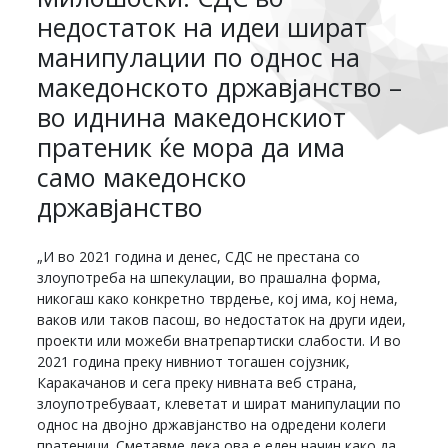
недостаток на идеи шират
манипулации по однос на
македонското државјанство –
во иднина македонскиот
пратеник ќе мора да има
само македонско
државјанство
„И во 2021 година и денес, СДС не престана со
злоупотреба на шпекулации, во прашална форма,
никогаш како конкретно тврдење, кој има, кој нема,
ваков или таков пасош, во недостаток на други идеи,
проекти или можеби внатрепартиски слабости. И во
2021 година преку нивниот тогашен сојузник,
Каракачанов и сега преку нивната веб страна,
злоупотребуваат, клеветат и шират манипулации по
однос на двојно државјанство на одредени колеги
пратеници. Сметавме дека ова е еден начин како да