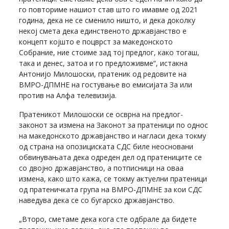
го повториме нашиот став што го имавме од 2021
година, дека не се сменило ништо, и дека доколку
некој смета дека единственото државјанство е
концепт којшто е поцврст за македонското
Собрание, ние стоиме зад тој предлог, како тогаш,
така и денес, затоа и го предложивме“, истакна
Антонијо Милошоски, пратеник од редовите на
ВМРО-ДПМНЕ на гостување во емисијата За или
против на Алфа телевизија.
Пратеникот Милошоски се осврна на предлог-
законот за измена на Законот за пратеници по однос
на македонското државјанство и нагласи дека токму
од страна на опозициската СДС биле неосновани
обвинувањата дека одреден дел од пратениците се
со двојно државјанство, а потписници на оваа
измена, како што кажа, се токму актуелни пратеници
од пратеничката група на ВМРО-ДПМНЕ за кои СДС
наведува дека се со бугарско државјанство.
„Второ, сметаме дека кога сте одбрале да бидете