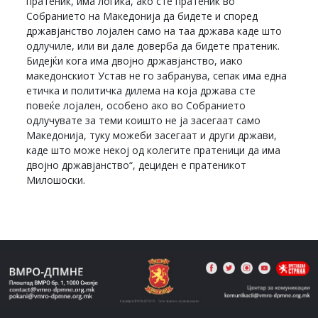
пратеник, има логика, ако сте пратеник во
Собранието на Македонија да бидете и според
државјанство лојален само на таа држава каде што
одлучиле, или ви дале доверба да бидете пратеник.
Бидејќи кога има двојно државјанство, иако
македонскиот Устав не го забранува, сепак има една
етичка и политичка дилема на која држава сте
повеќе лојален, особено ако во Собранието
одлучувате за теми коишто не ја засегаат само
Македонија, туку можеби засегаат и други држави,
каде што може некој од колегите пратеници да има
двојно државјанство“, дециден е пратеникот
Милошоски.