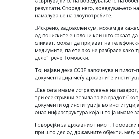
Осврнувајќи се на воведувањето на обое
резултати. Според него, воведувањето на
намалување на злоупотребите.
„Искрено, задоволен сум, можам да кажам
од пониските ешалони кои што сакаат да 
сликаат, можат да пријават на телефонски
медиумите, па ете ако не разбрале како 
дело“, рече Томовски.
Тој најави дека СОЗР започнува и пилот-п
документација меѓу државните институци
„Еве сега имаме истражување на пазарот,
три електрични возила за во градот Скоп
документи од институција во институција
онаа инфраструктура која што ја имаме з
Говорејќи за државниот имот, Томовски 
при што дел од државните објекти, меѓу 