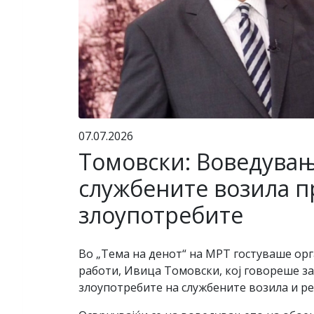
07.07.2026
Томовски: Воведувањ
службените возила п
злоупотребите
Во „Тема на денот“ на МРТ гостуваше о
работи, Ивица Томовски, кој говореше з
злоупотребите на службените возила и ре