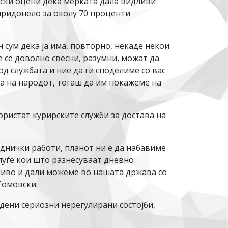
вски оцени дека мерката дала видливи
придонело за околу 70 проценти
 сум дека ја има, повторно, некаде некои
е се доволно свесни, разумни, можат да
од службата и ние да ги споделиме со вас
та на народот, тогаш да им покажеме на
користат курирските служби за достава на
днички работи, планот ни е да набавиме
 луѓе кои што разнесуваат дневно
жливо и дали можеме во нашата држава со
Томовски.
дени сериозни нерегулирани состојби,