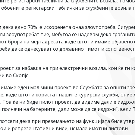
ните регистарски таблички за службените возила, Томо
 обоените регистарски таблички за службените возила 
 дека едно 70% е искоренета онаа злоупотреба. Сигурен
ги злоупотребат тие, меѓутоа се надевам дека граѓанит
от број и на мејл адресата каде што ги имаме објавено 
треба да се однесуваат со државниот имот и сопственос
роект за набавка на три електрични возила, кои ќе ги 
и во Скопје.
 имаме еден мал мини проект во Службата за општи зае
је, каде што ги користат нашите курирски служби, оние
. Тоа ќе ни биде пилот проект, да видиме дали е издр
а полначи на батериите, дали може да се издржи“, вели 
потсети дека при преземањето на функцијата биле утвр
кои и репрезентативни вили, немале имотни листови.