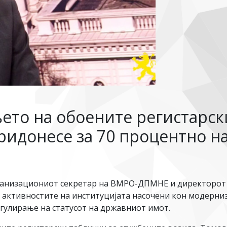
ето на обоените регистарск
ридонесе за 70 процентно н
рганизациониот секретар на ВМРО-ДПМНЕ и директорот 
а активностите на институцијата насочени кон модерни
гулирање на статусот на државниот имот.