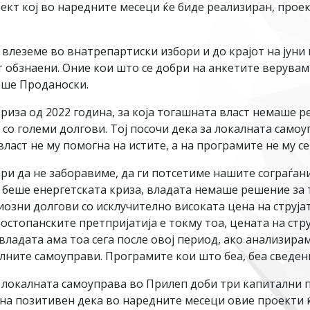
ект кој во наредните месеци ќе биде реализиран, проект
влеземе во внатрепартиски избори и до крајот на јуни 
обзнаени. Оние кои што се добри на анкетите верувам 
аше Проданоски.
риза од 2022 година, за која тогашната власт немаше р
 со големи долгови. Тој посочи дека за локалната само
ласт не му помогна на истите, а на програмите не му с
ври да не заборавиме, да ги потсетиме нашите сограѓан
 беше енергетската криза, владата немаше решение за та
озни долгови со исклучително високата цена на струјат
остопанските претпријатија е токму тоа, цената на стру
ладата ама тоа сега после овој период, ако анализира
лните самоуправи. Програмите кои што беа, беа сведен
локалната самоуправа во Прилеп доби три капитални п
тана позитивен дека во наредните месеци овие проекти 