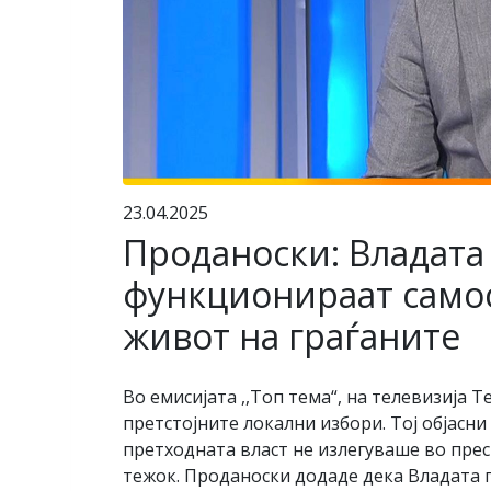
23.04.2025
Проданоски: Владата
функционираат самос
живот на граѓаните
Во емисијата ,,Топ тема“, на телевизија
претстојните локални избори. Тој објасн
претходната власт не излегуваше во прес
тежок. Проданоски додаде дека Владата