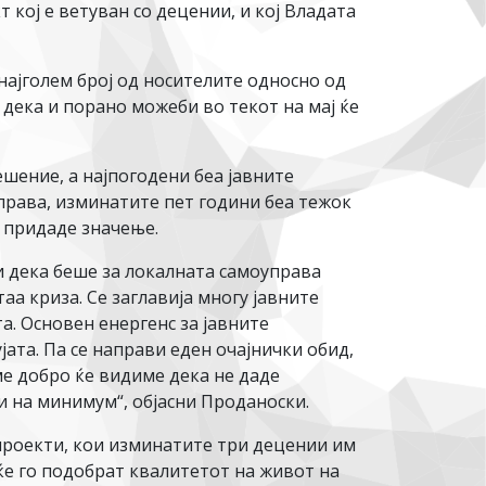
 кој е ветуван со децении, и кој Владата
најголем број од носителите односно од
дека и порано можеби во текот на мај ќе
ешение, а најпогодени беа јавните
управа, изминатите пет години беа тежок
е придаде значење.
и дека беше за локалната самоуправа
а криза. Се заглавија многу јавните
а. Основен енергенс за јавните
јата. Па се направи еден очајнички обид,
ме добро ќе видиме дека не даде
и на минимум“, објасни Проданоски.
роекти, кои изминатите три децении им
ќе го подобрат квалитетот на живот на