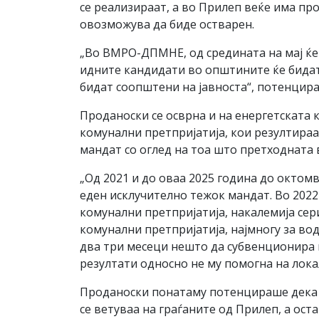
се реализираат, а во Прилеп веќе има про
овозможува да биде остварен.
„Во ВМРО-ДПМНЕ, од средината на мај ќе 
идните кандидати во општините ќе бидат 
бидат соопштени на јавноста“, потенцир
Проданоски се осврна и на енергетската к
комунални претпријатија, кои резултираа
мандат со оглед на тоа што претходната в
„Од 2021 и до оваа 2025 година до октом
еден исклучително тежок мандат. Во 2022
комунални претпријатија, накалемија сери
комунални претпријатија, најмногу за вод
два три месеци нешто да субвенционира в
резултати односно не му помогна на лока
Проданоски понатаму потенцираше дека 
се ветуваа на граѓаните од Прилеп, а ос