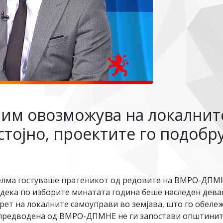
 им овозможува на локалнит
тојно, проектите го подобру
 Телма гостуваше пратеникот од редовите на ВМРО-ДПМН
и дека по изборите минатата година беше наследен девас
рет на локалните самоуправи во земјава, што го обележ
 предводена од ВМРО-ДПМНЕ не ги запостави општините