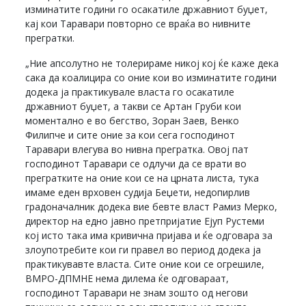
изминатите години го осакатиле државниот буџет,
кај кои Таравари повторно се враќа во нивните
прегратки.
„Ние апсолутно не толерираме никој кој ќе каже дека
сака да коалицира со оние кои во изминатите години
додека ја практикувале власта го осакатиле
државниот буџет, а такви се Артан Груби кои
моментално е во бегство, Зоран Заев, Венко
Филипче и сите оние за кои сега господинот
Таравари влегува во нивна прегратка. Овој пат
господинот Таравари се одлучи да се врати во
прегратките на оние кои се на црната листа, тука
имаме еден врховен судија Беџети, недопирлив
градоначалник додека вие бевте власт Рамиз Мерко,
директор на едно јавно претпријатие Ејуп Рустеми
кој исто така има кривична пријава и ќе одговара за
злоупотребите кои ги правел во период додека ја
практикувавте власта. Сите оние кои се огрешиле,
ВМРО-ДПМНЕ нема дилема ќе одговараат,
господинот Таравари не знам зошто од негови