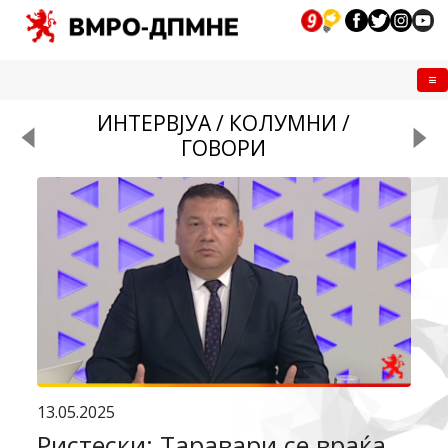
Me
ИНТЕРВЈУА / КОЛУМНИ /
ГОВОРИ
13.05.2025
Ристески: Таравари се враќа