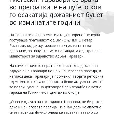
во прегратките на луѓето кои
го осакатија државниот буџет
во изминатите години
На Телевизија 24 во емисијата „Отворено“ вечерва
гостуваше пратеникот од ВМРО-ДПМНЕ Петар
Ристески, кој дискутираше за актуелната тема
деновиве, за напуштањето на Владата од страна на
министерот за здравство Арбен Таравари.
На самиот почеток пратеникот истакна дека оваа
одлука е на Таравари но не и на неговата партија, и
нагласи дека Таравари ја променил твојата реторика
од моментот кога во јавноста беше актуелна темата
за потпишување на договорот за изградба на катна
гаража на Клиничкиот центар во Скопје.
„Оваа е одлука на господинот Таравари, не би рекол
дека и на неговата партија, не знам дали комплетно
сите партиски функционери ќе застанат заедно со