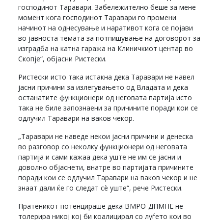
господинот Таравари. Забележително беше за мене
момент кога господинот Таравари го промени
начинот на однесување и наративот кога се појави
во јавноста темата за потпишување на договорот за
изградба на катна гаража на Клиничкиот центар во
Скопје“, објасни Ристески.
Ристески исто така истакна дека Таравари не навел
јасни причини за излегувањето од Владата и дека
останатите функционери од неговата партија исто
така не биле запознаени за причините поради кои се
одлучил Таравари на ваков чекор.
„Таравари не наведе некои јасни причини и денеска
во разговор со неколку функционери од неговата
партија и сами кажаа дека уште не им се јасни и
доволно објаснети, внатре во партијата причините
поради кои се одлучил Таравари на ваков чекор и не
знаат дали ќе го следат сè уште“, рече Ристески.
Пратеникот потенцираше дека ВМРО-ДПМНЕ не
толерира никој кој би коалицирал со луѓето кои во