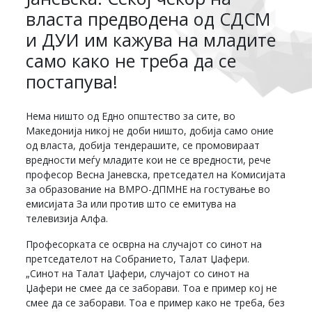
власта предводена од СДСМ
и ДУИ им кажува на младите
само како не треба да се
постапува!
Нема ништо од Едно општество за сите, во
Македонија никој не доби ништо, добија само оние
од власта, добија тендерашите, се промовираат
вредности меѓу младите кои не се вредности, рече
професор Весна Јаневска, претседател на Комисијата
за образование на ВМРО-ДПМНЕ на гостување во
емисијата За или против што се емитува на
телевизија Алфа.
Професорката се осврна на случајот со синот на
претседателот на Собранието, Талат Џафери.
„Синот на Талат Џафери, случајот со синот на
Џафери не смее да се заборави. Тоа е пример кој не
смее да се заборави. Тоа е пример како не треба, без