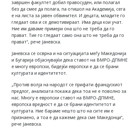
завршен факултет добил правосуден, или полагал
без да смее да полага, па отишол на Академија, сега
е на листа за јавен обвинител. И децата, младите го
гледаат ова и се демотивираат. Има деца кои учат.
Ние им даваме примери она што не треба да го
прават. Тие го гледаат само она што не треба да го
прават“, рече Јаневска.
Јаневска се осврна и на ситуацијата меѓу Македонија
и Бугарија објаснувајќи дека ставот на ВМРО-ДПМНЕ
е многу европски, бидејќи европски е да се брани
културата и идентитетот.
„Против волја на народот се прифати францускиот
предлог, анализата покажа дека тоа не е поволно за
нас. Многу е европски ставот на ВМРО-ДПМНЕ,
европска вредност е да се брани идентитетот и
културата. Ние бараме нешто што на сите им е
признаено, а тоа е да кажеме дека сме Македонци“,
рече Јаневска.