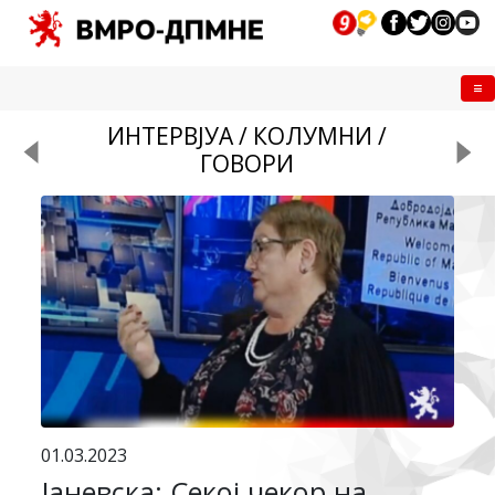
Me
ИНТЕРВЈУА / КОЛУМНИ /
ГОВОРИ
01.03.2023
Јаневска: Секој чекор на