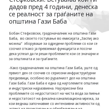
дадов пред 4 години, денеска
се реалност за граѓаните на
општина Гази Баба
Бобан Стефковски, градоначалник на општина Гази
Баба, во своето гостување во емисијата „Заспиј ако
можеш“ зборуваше за одредени проблеми со кои се
соочил откако ја превземал функцијата и посочи
дека успеал да ги реши проблемите кои се значајни и
за општината и за граѓаните.
-Како градоначалник на општина Гази Баба, уште од
првиот ден се соочив со сериозни инфраструкtурни
предизвици, особено во руралниот дел на општина
Гази Баба. Гази Баба е една од најголемите општини
и индустриски најразвиена. Најсериозни беа
проблемите со недостатокот на чиста вода за пиење
и недостатокот на фекална канализациона мрежа, за
кои веднаш започнавме со интензивни активности од
аспект на проектирање и обезбедување на