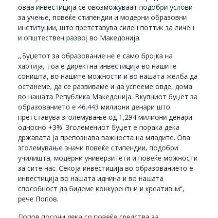
оваа инвестиција се овозможуваат подобри услови
за учење, повеќе стипендии и модерни образовни
институции, што претставува силен поттик за личен
и општествен развој во Македонија.
,,Буџетот за образование не е само бројка на
хартија, тоа е директна инвестиција во нашите
соништа, во нашите можности и во нашата желба да
останеме, да се развиваме и да успееме овде, дома
во нашата Република Македонија. Вкупниот буџет за
образованието е 46.443 милиони денари што
претставува зголемување од 1,294 милиони денари
односно +3%. Зголемениот буџет е порака дека
државата ја препознава важноста на младите. Ова
зголемување значи повеќе стипендии, подобри
училишта, модерни универзитети и повеќе можности
за сите нас. Секоја инвестиција во образованието е
инвестиција во нашата иднина и во нашата
способност да бидеме конкурентни и креативни“,
рече Попов.
Попов посочи дека со повеќе средства за