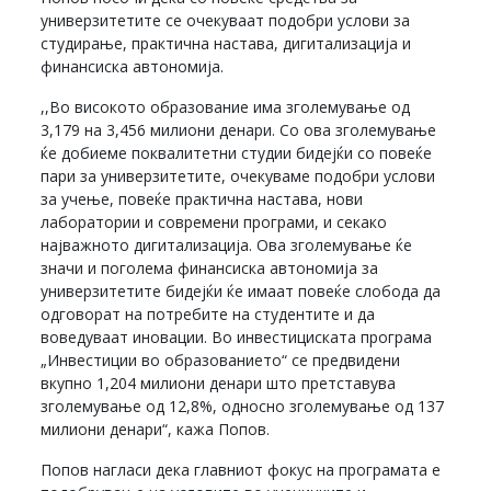
универзитетите се очекуваат подобри услови за
студирање, практична настава, дигитализација и
финансиска автономија.
,,Во високото образование има зголемување од
3,179 на 3,456 милиони денари. Со ова зголемување
ќе добиеме поквалитетни студии бидејќи со повеќе
пари за универзитетите, очекуваме подобри услови
за учење, повеќе практична настава, нови
лаборатории и современи програми, и секако
најважното дигитализација. Ова зголемување ќе
значи и поголема финансиска автономија за
универзитетите бидејќи ќе имаат повеќе слобода да
одговорат на потребите на студентите и да
воведуваат иновации. Во инвестициската програма
„Инвестиции во образованието“ се предвидени
вкупно 1,204 милиони денари што претставува
зголемување од 12,8%, односно зголемување од 137
милиони денари“, кажа Попов.
Попов нагласи дека главниот фокус на програмата е